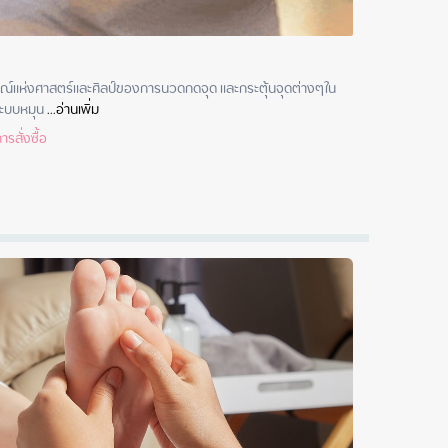
รณ์แห่งศาสตร์และศิลป์ของการนวดกดจุด และกระตุ้นจุดต่างๆใน
ระบบหมุน
 ...
อ่านเพิ่ม
รสั่งซื้อ