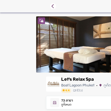
Let's Relax Spa
Boat Lagoon Phuket
ภูเก็ต
•
4.4
(
21
รีวิว
)
Thursday
73
สาขา
Friday
ดูทั้งหมด
Saturday