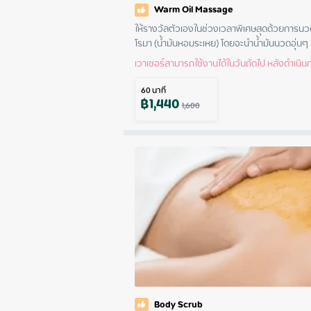
Warm Oil Massage
ให้รางวัลตัวเองในช่วงเวลาพิเศษสุดด้วยการนวด
โรมา (น้ำมันหอมระเหย) โดยจะนำน้ำมันนวดอุ่นๆ
เวาเชอร์สามารถใช้งานได้ในวันถัดไป หลังดำเนินกา
60
นาที
฿
1,440
1,600
Body Scrub