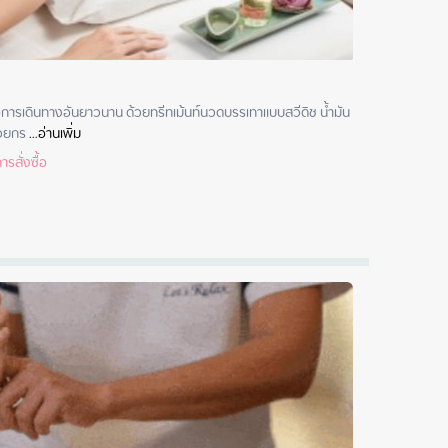
ือการเดินทางอันยาวนาน ด้วยทรีทเม้นท์นวดบรรเทาแบบสวีดิช น้ำมัน
่วยกร
 ...
อ่านเพิ่ม
รสั่งซื้อ