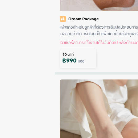
Dream Package
แพ็คเกจสำหรับลูกค้าที่ต้องการสัมผัสประสบกา
เวลาอันจำกัด ทรีทเมนท์ในแพ็คเกจนี้จะช่วยดูแล
เวาเชอร์สามารถใช้งานได้ในวันถัดไป หลังดำเนินกา
90
นาที
฿
990
1,100