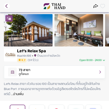
Let's Relax Spa
Hua Hin 100
•
ร้านนวด ต่างจังหวัด
4.7
(
59
รีวิว
)
Open 10:00 - 24:00
Thursday
10:00 - 24:00
73
สาขา
Friday
10:00 - 24:00
ดูทั้งหมด
Saturday
10:00 - 24:00
Sunday
10:00 - 24:00
Let's Relax สาขา หัวหิน ซอย 100 เป็นสาขาแสตนด์อโลน ที่ตั้งอยู่ใกล้กับห้าง 
Monday
10:00 - 24:00
Blue Port  ภายนอกอาคารถูกตกแต่งด้วยอิฐสีแดงสไตล์เรโทรที่ไม่เหมือนใคร  
Tuesday
10:00 - 24:00
แต่เมื
 ...
อ่านเพิ่ม
Wednesday
10:00 - 24:00