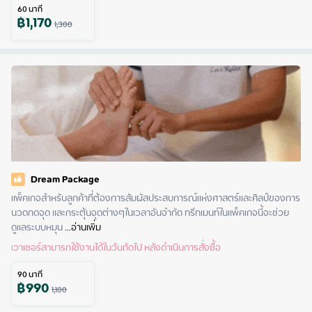
60
นาที
฿
1,170
1,300
Dream Package
แพ็คเกจสำหรับลูกค้าที่ต้องการสัมผัสประสบการณ์แห่งศาสตร์และศิลป์ของการ
นวดกดจุด และกระตุ้นจุดต่างๆในเวลาอันจำกัด ทรีทเมนท์ในแพ็คเกจนี้จะช่วย
ดูแลระบบหมุน
 ...
อ่านเพิ่ม
เวาเชอร์สามารถใช้งานได้ในวันถัดไป หลังดำเนินการสั่งซื้อ
90
นาที
฿
990
1,100