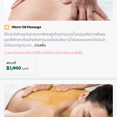
Warm Oil Massage
ให้รางวัลตัวเองในช่วงเวลาพิเศษสุดด้วยการนวดน้ำมันอุ่นสกัดจากพืชและ
ดอกไม้ต่างๆ ซึ่งคล้ายกับการนวดน้ำมันอโรมา (น้ำมันหอมระเหย) โดยจะนำ
น้ำมันนวดอุ่นๆ มาน
 ...
อ่านเพิ่ม
เวาเชอร์สามารถใช้งานได้ในวันถัดไป หลังดำเนินการสั่งซื้อ
60
นาที
฿
1,440
1,600