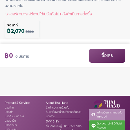
มลายหายไป
เวาเชอร์สามารถใช้งานได้ในวันถัดไป หลังดำเนินการสั่งซื้อ
90
นาที
฿
2,070
2,300
฿
0
ซื้อเลย
0
บริการ
Product & Service
About ThaiHand
นวดไทย
ข้อกำหนดและเงื่อนไข
นวดเท้า
ค้นหาเรื่องที่น่าสนใจเกี่ยวกับการ
สมัครเป็นพาร์ทเนอร์กับ
นวดศีรษะ บ่า ไหล่
นวดไทย
ไทยแฮนด์
นวดน้ำมัน
ติดต่อเรา
ติดต่อเรา LINE Official
นวดอโรมา
สำนักงานใหญ่
:
1055/723 สเตท
Account
นวดประคบ