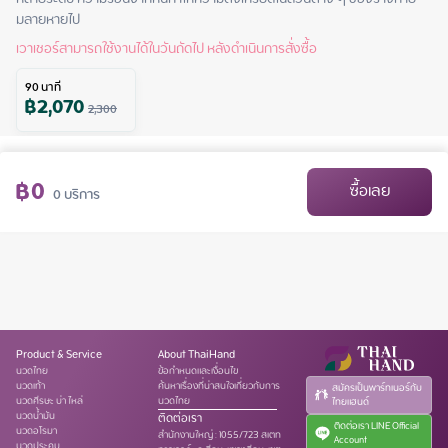
มลายหายไป
เวาเชอร์สามารถใช้งานได้ในวันถัดไป หลังดำเนินการสั่งซื้อ
90
นาที
฿
2,070
2,300
฿
0
ซื้อเลย
0
บริการ
Product & Service
About ThaiHand
นวดไทย
ข้อกำหนดและเงื่อนไข
นวดเท้า
ค้นหาเรื่องที่น่าสนใจเกี่ยวกับการ
สมัครเป็นพาร์ทเนอร์กับ
นวดศีรษะ บ่า ไหล่
นวดไทย
ไทยแฮนด์
นวดน้ำมัน
ติดต่อเรา
ติดต่อเรา LINE Official
นวดอโรมา
สำนักงานใหญ่
:
1055/723 สเตท
Account
นวดประคบ