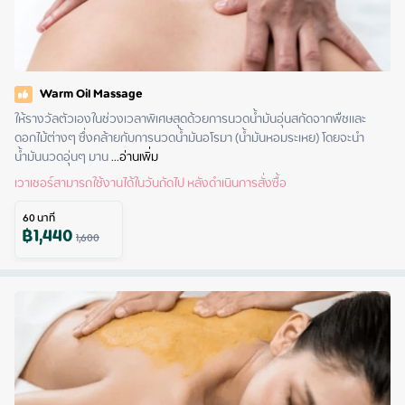
Warm Oil Massage
ให้รางวัลตัวเองในช่วงเวลาพิเศษสุดด้วยการนวดน้ำมันอุ่นสกัดจากพืชและ
ดอกไม้ต่างๆ ซึ่งคล้ายกับการนวดน้ำมันอโรมา (น้ำมันหอมระเหย) โดยจะนำ
น้ำมันนวดอุ่นๆ มาน
 ...
อ่านเพิ่ม
เวาเชอร์สามารถใช้งานได้ในวันถัดไป หลังดำเนินการสั่งซื้อ
60
นาที
฿
1,440
1,600