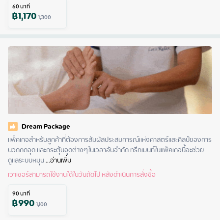
60
นาที
฿
1,170
1,300
Dream Package
แพ็คเกจสำหรับลูกค้าที่ต้องการสัมผัสประสบการณ์แห่งศาสตร์และศิลป์ของการ
นวดกดจุด และกระตุ้นจุดต่างๆในเวลาอันจำกัด ทรีทเมนท์ในแพ็คเกจนี้จะช่วย
ดูแลระบบหมุน
 ...
อ่านเพิ่ม
เวาเชอร์สามารถใช้งานได้ในวันถัดไป หลังดำเนินการสั่งซื้อ
90
นาที
฿
990
1,100