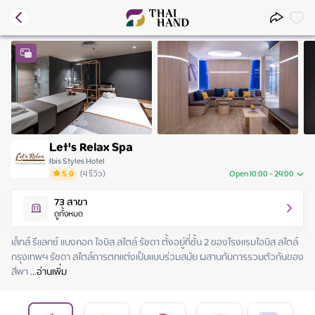
Let's Relax Spa
Ibis Styles Hotel
5.0
(
4
รีวิว
)
Open 10:00 - 24:00
Thursday
10:00 - 24:00
73
สาขา
Friday
10:00 - 24:00
ดูทั้งหมด
Saturday
10:00 - 24:00
Sunday
10:00 - 24:00
เล็ทส์ รีแลกซ์ แบงคอก ไอบิส สไตล์ รัชดา ตั้งอยู่ที่ชั้น 2 ของโรงแรมไอบิส สไตล์ 
Monday
10:00 - 24:00
กรุงเทพฯ รัชดา สไตล์การตกแต่งเป็นแบบร่วมสมัย ผสานกับการรวมตัวกันของ
Tuesday
10:00 - 24:00
สีพา
 ...
อ่านเพิ่ม
Wednesday
10:00 - 24:00