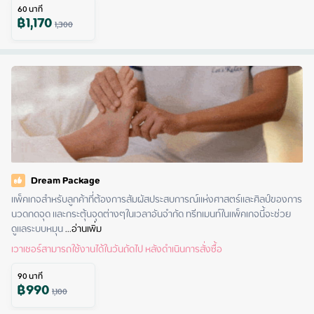
60
นาที
฿
1,170
1,300
Dream Package
แพ็คเกจสำหรับลูกค้าที่ต้องการสัมผัสประสบการณ์แห่งศาสตร์และศิลป์ของการ
นวดกดจุด และกระตุ้นจุดต่างๆในเวลาอันจำกัด ทรีทเมนท์ในแพ็คเกจนี้จะช่วย
ดูแลระบบหมุน
 ...
อ่านเพิ่ม
เวาเชอร์สามารถใช้งานได้ในวันถัดไป หลังดำเนินการสั่งซื้อ
90
นาที
฿
990
1,100