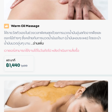
Warm Oil Massage
ให้รางวัลตัวเองในช่วงเวลาพิเศษสุดด้วยการนวดน้ำมันอุ่นสกัดจากพืชและ
ดอกไม้ต่างๆ ซึ่งคล้ายกับการนวดน้ำมันอโรมา (น้ำมันหอมระเหย) โดยจะนำ
น้ำมันนวดอุ่นๆ มาน
 ...
อ่านเพิ่ม
เวาเชอร์สามารถใช้งานได้ในวันถัดไป หลังดำเนินการสั่งซื้อ
60
นาที
฿
1,440
1,600