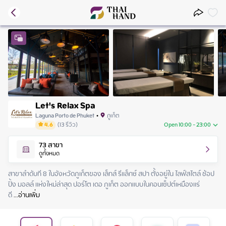
Let's Relax Spa
Laguna Porto de Phuket
•
ภูเก็ต
4.6
(
13
รีวิว
)
Open 10:00 - 23:00
Friday
10:00 - 23:00
73
สาขา
Saturday
10:00 - 23:00
ดูทั้งหมด
Sunday
10:00 - 23:00
Monday
10:00 - 23:00
สาขาลำดับที 8 ในจังหวัดภูเก็ตของ เล็ทส์ รีแล็กซ์ สปา ตั้งอยู่ใน ไลฟ์สไตล์ ช้อป
Tuesday
10:00 - 23:00
ปิ้ง มอลล์ แห่งใหม่ล่าสุด ปอร์โต เดอ ภูเก็ต ออกแบบในคอนเซ็ปต์เหมืองแร่
Wednesday
10:00 - 23:00
ดี
 ...
อ่านเพิ่ม
Thursday
10:00 - 23:00