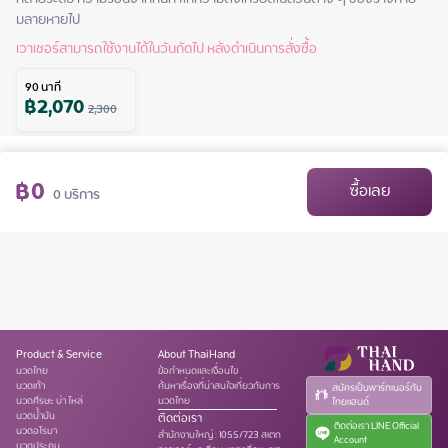
มลายหายไป
เวาเชอร์สามารถใช้งานได้ในวันถัดไป หลังดำเนินการสั่งซื้อ
90
นาที
฿
2,070
2,300
฿
0
ซื้อเลย
0
บริการ
Product & Service
About ThaiHand
นวดไทย
ข้อกำหนดและเงื่อนไข
นวดเท้า
ค้นหาเรื่องที่น่าสนใจเกี่ยวกับการ
สมัครเป็นพาร์ทเนอร์กับ
นวดศีรษะ บ่า ไหล่
นวดไทย
ไทยแฮนด์
นวดน้ำมัน
ติดต่อเรา
ติดต่อเรา LINE Official
นวดอโรมา
สำนักงานใหญ่
:
1055/723 สเตท
Account
นวดประคบ