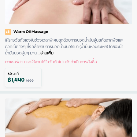
Warm Oil Massage
ให้รางวัลตัวเองในช่วงเวลาพิเศษสุดด้วยการนวดน้ำมันอุ่นสกัดจากพืชและ
ดอกไม้ต่างๆ ซึ่งคล้ายกับการนวดน้ำมันอโรมา (น้ำมันหอมระเหย) โดยจะนำ
น้ำมันนวดอุ่นๆ มาน
 ...
อ่านเพิ่ม
เวาเชอร์สามารถใช้งานได้ในวันถัดไป หลังดำเนินการสั่งซื้อ
60
นาที
฿
1,440
1,600