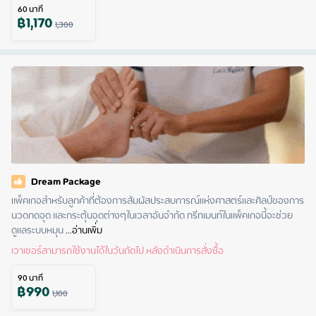
60
นาที
฿
1,170
1,300
Dream Package
แพ็คเกจสำหรับลูกค้าที่ต้องการสัมผัสประสบการณ์แห่งศาสตร์และศิลป์ของการ
นวดกดจุด และกระตุ้นจุดต่างๆในเวลาอันจำกัด ทรีทเมนท์ในแพ็คเกจนี้จะช่วย
ดูแลระบบหมุน
 ...
อ่านเพิ่ม
เวาเชอร์สามารถใช้งานได้ในวันถัดไป หลังดำเนินการสั่งซื้อ
90
นาที
฿
990
1,100