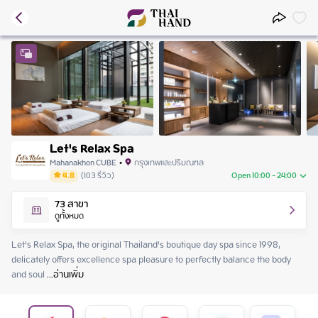
Let's Relax Spa
Mahanakhon CUBE
•
กรุงเทพและปริมณฑล
4.8
(
103
รีวิว
)
Open 10:00 - 24:00
Friday
10:00 - 24:00
73
สาขา
Saturday
10:00 - 24:00
ดูทั้งหมด
Sunday
10:00 - 24:00
Monday
10:00 - 24:00
Let’s Relax Spa, the original Thailand’s boutique day spa since 1998, 
Tuesday
10:00 - 24:00
delicately offers excellence spa pleasure to perfectly balance the body 
Wednesday
10:00 - 24:00
and soul
 ...
อ่านเพิ่ม
Thursday
10:00 - 24:00