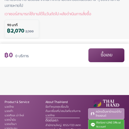
มลายหายไป
เวาเชอร์สามารถใช้งานได้ในวันถัดไป หลังดำเนินการสั่งซื้อ
90
นาที
฿
2,070
2,300
฿
0
ซื้อเลย
0
บริการ
Product & Service
About ThaiHand
นวดไทย
ข้อกำหนดและเงื่อนไข
นวดเท้า
ค้นหาเรื่องที่น่าสนใจเกี่ยวกับการ
สมัครเป็นพาร์ทเนอร์กับ
นวดศีรษะ บ่า ไหล่
นวดไทย
ไทยแฮนด์
นวดน้ำมัน
ติดต่อเรา
ติดต่อเรา LINE Official
นวดอโรมา
สำนักงานใหญ่
:
1055/723 สเตท
Account
นวดประคบ