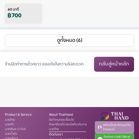
60
นาที
฿
700
ดูทั้งหมด (6)
กลับสู่หน้าหลัก
ร้านปิดทำการชั่วคราว ขออภัยในความไม่สะดวก
Product & Service
About ThaiHand
นวดไทย
ข้อกำหนดและเงื่อนไข
นวดเท้า
ค้นหาเรื่องที่น่าสนใจเกี่ยวกับการ
สมัครเป็นพาร์ทเนอร์กับ
นวดศีรษะ บ่า ไหล่
นวดไทย
ไทยแฮนด์
นวดน้ำมัน
ติดต่อเรา
ติดต่อเรา LINE Official
นวดอโรมา