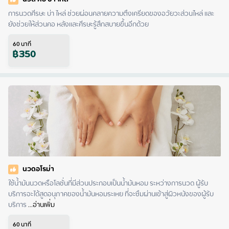
การนวดศีรษะ บ่า ไหล่ ช่วยผ่อนคลายความตึงเครียดของอวัยวะส่วนไหล่ และ
ยังช่วยให้ส่วนคอ หลังและศีรษะรู้สึกสบายขึ้นอีกด้วย
60
นาที
฿
350
นวดอโรม่า
ใช้น้ำมันนวดหรือโลชั่นที่มีส่วนประกอบเป็นน้ำมันหอม ระหว่างการนวด ผู้รับ
บริการจะได้สูดอนุภาคของน้ำมันหอมระเหย ที่จะซึมผ่านเข้าสู่ผิวหนังของผู้รับ
บริการ
 ...
อ่านเพิ่ม
60
นาที