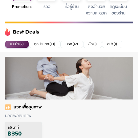
Promotions
รีวิว
ที่อยู่ร้าน
สิ่งอำนวย
กฏระเบียบ
ความสะดวก
ของร้าน
Best Deals
แนะนำ (7)
ทุกประเภท (13)
นวด (12)
ขัด (1)
สปา (1)
นวดเพื่อสุขภาพ
นวดเพื่อสุขภาพ
60
นาที
฿
350