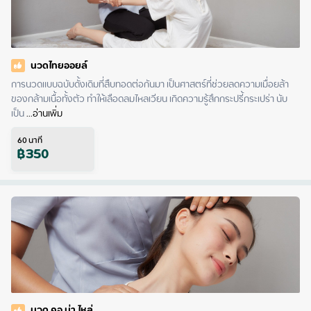
นวดไทยออยล์
การนวดแบบฉบับดั้งเดิมที่สืบทอดต่อกันมา เป็นศาสตร์ที่ช่วยลดความเมื่อยล้า
ของกล้ามเนื้อทั้งตัว ทำให้เลือดลมไหลเวียน เกิดความรู้สึกกระปรี้กระเปร่า นับ
เป็น
 ...
อ่านเพิ่ม
60
นาที
฿
350
นวด คอ บ่า ไหล่