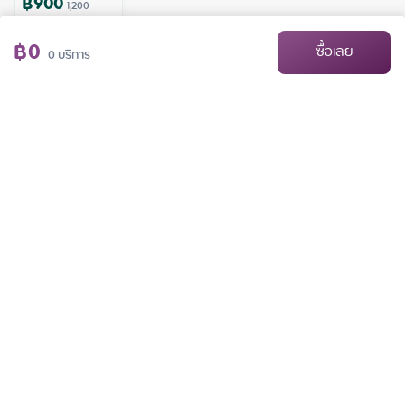
฿
900
1,200
฿
0
ซื้อเลย
0
บริการ
Foot Massage
การนวดเท้ามีต้นกำเนิดมาจากประเทศจีน เป็นการนวดที่เน้นการผ่อนคลายและลด
อาการปวดเมื่อยของเท้า ซึ่งเป็นฐานรับน้ำหนักของร่างกาย
60
นาที
฿
600
800