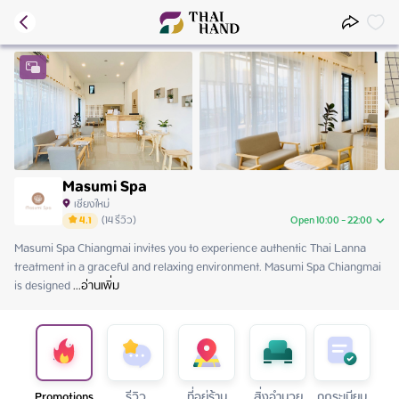
Masumi Spa
เชียงใหม่
4.1
(
14
รีวิว
)
Open 10:00 - 22:00
Masumi Spa Chiangmai invites you to experience authentic Thai Lanna 
Thursday
10:00 - 22:00
treatment in a graceful and relaxing environment. Masumi Spa Chiangmai 
Friday
10:00 - 22:00
is designed
Saturday
 ...
อ่านเพิ่ม
10:00 - 22:00
Sunday
10:00 - 22:00
Monday
10:00 - 22:00
Tuesday
10:00 - 22:00
Wednesday
10:00 - 22:00
Promotions
รีวิว
ที่อยู่ร้าน
สิ่งอำนวย
กฏระเบียบ