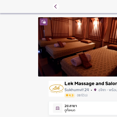
Lek Massage and Salo
Sukhumvit 24
อโศก - พร้อ
•
4.3
(
18
รีวิว
)
Sunday
24
สาขา
Monday
ดูทั้งหมด
Tuesday