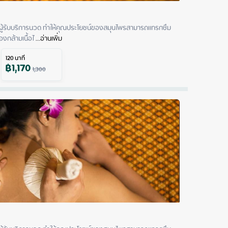
ู้รับบริการนวด ทำให้คุณประโยชน์ของสมุนไพรสามารถแทรกซึม
งกล้ามเนื้อไ
 ...
อ่านเพิ่ม
120
นาที
฿
1,170
1,300