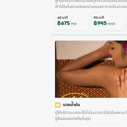
ลูกประคบจะกลิ้งไปมาและถูกกดวงไปบนผิวของผ
เข้าไปในชั้นผิวหนังและช่วยบรรเทาการเจ็บปวดขอ
60
นาที
90
นาที
฿
675
฿
945
750
1,050
นวดน้ำมัน
ผู้ให้บริการนวดจะใช้น้ำมันนวดทาที่ฝ่ามือและจะ
รู้สึกผ่อนคลายถึงขั้นสุด