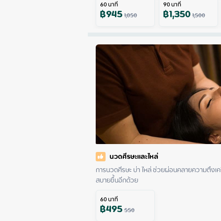
60
นาที
90
นาที
฿
945
฿
1,350
1,050
1,500
นวดศีรษะและไหล่
การนวดศีรษะ บ่า ไหล่ ช่วยผ่อนคลายความตึงเคร
สบายขึ้นอีกด้วย
60
นาที
฿
495
550