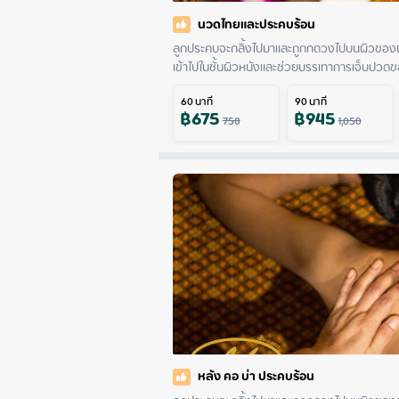
นวดไทยและประคบร้อน
ลูกประคบจะกลิ้งไปมาและถูกกดวงไปบนผิวของผ
เข้าไปในชั้นผิวหนังและช่วยบรรเทาการเจ็บปวดขอ
60
นาที
90
นาที
฿
675
฿
945
750
1,050
หลัง คอ บ่า ประคบร้อน