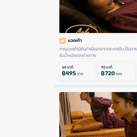
นวดเท้า
การนวดเท้ามีต้นกำเนิดมาจากประเทศจีน เป็นการ
รับน้ำหนักของร่างกาย
60
นาที
90
นาที
฿
495
฿
720
550
800