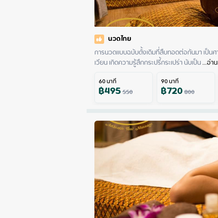
นวดไทย
การนวดแบบฉบับดั้งเดิมที่สืบทอดต่อกันมา เป็นศา
เวียน เกิดความรู้สึกกระปรี้กระเปร่า นับเป็น
 ...
อ่าน
60
นาที
90
นาที
฿
495
฿
720
550
800