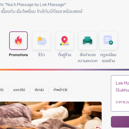
ts "Nuch Massage by Lek Massage"

ื้องกับ เอ็มโพเรี่ยม ใกล้กับบีทีเอส พร้อมพงษ์

Promotions
รีวิว
ที่อยู่ร้าน
สิ่งอำนวย
กฏระเบียบ
ความสะดวก
ของร้าน
Lek Ma
(Sukhu
15)
นวด (15)
ขัด (6)
ทำหน้า (3)
ราคารวม