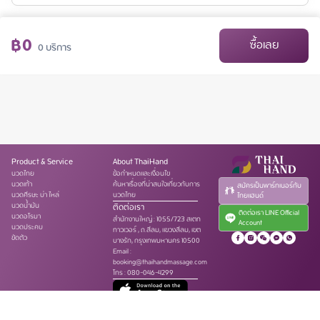
฿
0
ซื้อเลย
0
บริการ
Product & Service
About ThaiHand
นวดไทย
ข้อกำหนดและเงื่อนไข
นวดเท้า
ค้นหาเรื่องที่น่าสนใจเกี่ยวกับการ
สมัครเป็นพาร์ทเนอร์กับ
นวดศีรษะ บ่า ไหล่
นวดไทย
ไทยแฮนด์
นวดน้ำมัน
ติดต่อเรา
ติดต่อเรา LINE Official
นวดอโรมา
สำนักงานใหญ่
:
1055/723 สเตท
Account
นวดประคบ
ทาวเวอร์ , ถ.สีลม, แขวงสีลม, เขต
ขัดตัว
บางรัก, กรุงเทพมหานคร 10500
Email :
booking@thaihandmassage.com
โทร
:
080-046-4299