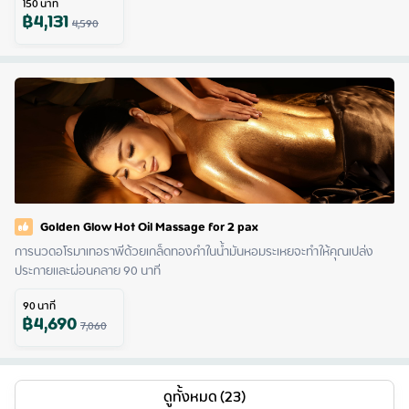
150
นาที
฿
4,131
4,590
Golden Glow Hot Oil Massage for 2 pax
การนวดอโรมาเทอราพีด้วยเกล็ดทองคำในน้ำมันหอมระเหยจะทำให้คุณเปล่ง
ประกายและผ่อนคลาย 90 นาที
90
นาที
฿
4,690
7,060
ดูทั้งหมด (23)