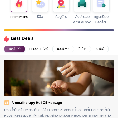
Promotions
รีวิว
ที่อยู่ร้าน
สิ่งอำนวย
กฏระเบียบ
ความสะดวก
ของร้าน
Best Deals
แนะนำ (6)
ทุกประเภท (29)
นวด (25)
ขัด (4)
สปา (3)
Aromatherapy Hot Oil Massage
นวดน้ำมันอโรมา: กระตุ้นฮอร์โมน ลดการตึงกล้ามเนื้อ ด้วยกลิ่นหอมจากน้ำมัน
หอมระเหยธรรมชาติ ให้คุณได้สัมผัสความ ผ่อนคลายอย่างล้ำลึกทั้งกายและใจ