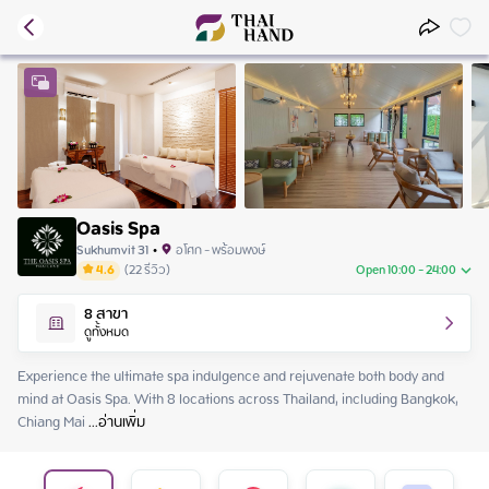
Oasis Spa
Sukhumvit 31
•
อโศก - พร้อมพงษ์
4.6
(
22
รีวิว
)
Open 10:00 - 24:00
Friday
10:00 - 24:00
8
สาขา
Saturday
10:00 - 24:00
ดูทั้งหมด
Sunday
10:00 - 24:00
Monday
10:00 - 24:00
Experience the ultimate spa indulgence and rejuvenate both body and 
Tuesday
10:00 - 24:00
mind at Oasis Spa. With 8 locations across Thailand, including Bangkok, 
Wednesday
10:00 - 24:00
Chiang Mai
 ...
อ่านเพิ่ม
Thursday
10:00 - 24:00