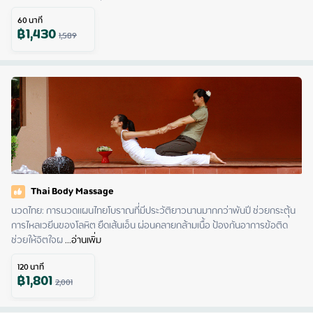
60
นาที
฿
1,430
1,589
Thai Body Massage
นวดไทย: การนวดแผนไทยโบราณที่มีประวัติยาวนานมากกว่าพันปี ช่วยกระตุ้น
การไหลเวยีนของโลหิต ยืดเส้นเอ็น ผ่อนคลายกล้ามเนื้อ ป้องกันอาการข้อติด 
ช่วยให้จิตใจผ
 ...
อ่านเพิ่ม
120
นาที
฿
1,801
2,001