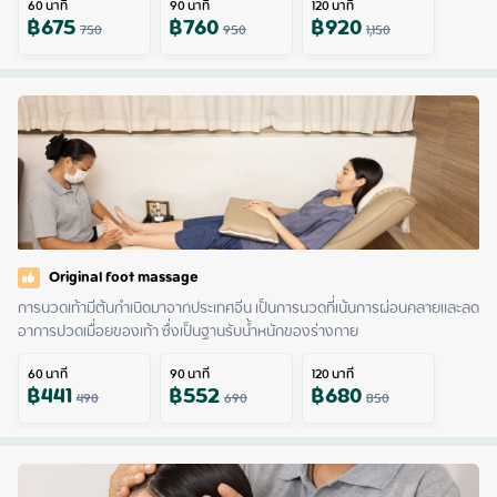
60
นาที
90
นาที
120
นาที
฿
675
฿
760
฿
920
750
950
1,150
Original foot massage
การนวดเท้ามีต้นกำเนิดมาจากประเทศจีน เป็นการนวดที่เน้นการผ่อนคลายและลด
อาการปวดเมื่อยของเท้า ซึ่งเป็นฐานรับน้ำหนักของร่างกาย
60
นาที
90
นาที
120
นาที
฿
441
฿
552
฿
680
490
690
850