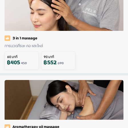
3 in 1 massage
การนวดศีรษะ คอ และไหล่
60
นาที
90
นาที
฿
405
฿
552
450
690
Aromatherapy oil massage