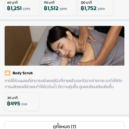
60
นาที
90
นาที
120
นาที
฿
1,251
฿
1,512
฿
1,752
1,390
1,890
2,190
Body Scrub
การใช้ส่วนผสมที่สามารถขัดเซลล์ผิวที่ตายแล้วออกไปจากร่างกาย จะทำให้เกิด
การผลัดเซลล์ผิวและทำให้ผิวอิ่มน้ำ มีความชุ่มชื้น นุ่มและเรียบเนียนยิ่งขึ้น
30
นาที
฿
495
550
ดูทั้งหมด (7)