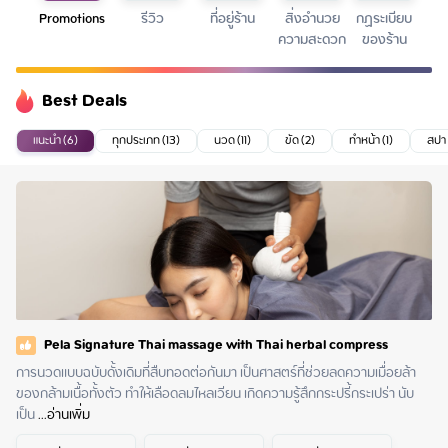
Promotions
รีวิว
ที่อยู่ร้าน
สิ่งอำนวย
กฏระเบียบ
ความสะดวก
ของร้าน
Best Deals
แนะนำ (6)
ทุกประเภท (13)
นวด (11)
ขัด (2)
ทำหน้า (1)
สปา 
Pela Signature Thai massage with Thai herbal compress
การนวดแบบฉบับดั้งเดิมที่สืบทอดต่อกันมา เป็นศาสตร์ที่ช่วยลดความเมื่อยล้า
ของกล้ามเนื้อทั้งตัว ทำให้เลือดลมไหลเวียน เกิดความรู้สึกกระปรี้กระเปร่า นับ
เป็น
 ...
อ่านเพิ่ม