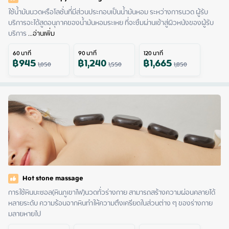
ใช้น้ำมันนวดหรือโลชั่นที่มีส่วนประกอบเป็นน้ำมันหอม ระหว่างการนวด ผู้รับ
บริการจะได้สูดอนุภาคของน้ำมันหอมระเหย ที่จะซึมผ่านเข้าสู่ผิวหนังของผู้รับ
บริการ
 ...
อ่านเพิ่ม
60
นาที
90
นาที
120
นาที
฿
945
฿
1,240
฿
1,665
1,050
1,550
1,850
Hot stone massage
การใช้หินบะซอล(หินภูเขาไฟ)นวดทั่วร่างกาย สามารถสร้างความผ่อนคลายได้
หลายระดับ ความร้อนจากหินทำให้ความตึงเครียดในส่วนต่าง ๆ ของร่างกาย
มลายหายไป