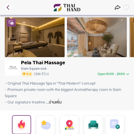
Pela Thai Massage
Siam Square soi6
4.6
(
246
รีวิว
)
Open 10:00 - 24:00
- Original Thai Massage Spa in "Thai Modern" concept

Friday
10:00 - 24:00
- Premium private room with the biggest Aromatherapy room in Siam 
Saturday
10:00 - 24:00
Square 

Sunday
10:00 - 24:00
- Our signature treatme
Monday
 ...
อ่านเพิ่ม
10:00 - 24:00
Tuesday
10:00 - 24:00
Wednesday
10:00 - 24:00
Thursday
10:00 - 24:00