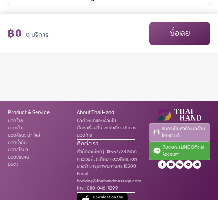
฿
0
ซื้อเลย
0
บริการ
Product & Service
About ThaiHand
นวดไทย
ข้อกำหนดและเงื่อนไข
นวดเท้า
ค้นหาเรื่องที่น่าสนใจเกี่ยวกับการ
สมัครเป็นพาร์ทเนอร์กับ
นวดศีรษะ บ่า ไหล่
นวดไทย
ไทยแฮนด์
นวดน้ำมัน
ติดต่อเรา
ติดต่อเรา LINE Official
นวดอโรมา
สำนักงานใหญ่
:
1055/723 สเตท
Account
นวดประคบ
ทาวเวอร์ , ถ.สีลม, แขวงสีลม, เขต
ขัดตัว
บางรัก, กรุงเทพมหานคร 10500
Email :
booking@thaihandmassage.com
โทร
:
080-046-4299