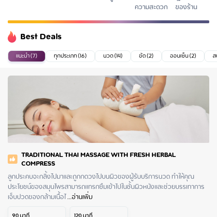
ความสะดวก
ของร้าน
Best Deals
แนะนำ (7)
ทุกประเภท (16)
นวด (14)
ขัด (2)
ออนเซ็น (2)
ส
TRADITIONAL THAI MASSAGE WITH FRESH HERBAL
COMPRESS
ลูกประคบจะกลิ้งไปมาและถูกกดวงไปบนผิวของผู้รับบริการนวด ทำให้คุณ
ประโยชน์ของสมุนไพรสามารถแทรกซึมเข้าไปในชั้นผิวหนังและช่วยบรรเทาการ
เจ็บปวดของกล้ามเนื้อไ
 ...
อ่านเพิ่ม
90
นาที
120
นาที