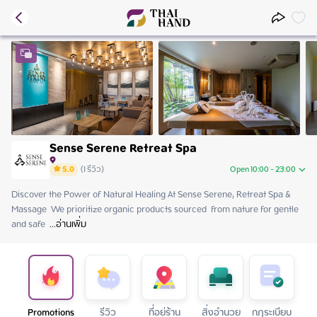
Sense Serene Retreat Spa
5.0
(
1
รีวิว
)
Open 10:00 - 23:00
Discover the Power of Natural Healing At Sense Serene, Retreat Spa & 
Thursday
10:00 - 23:00
Massage  We prioritize organic products sourced  from nature for gentle 
Friday
10:00 - 23:00
and safe 
Saturday
 ...
อ่านเพิ่ม
10:00 - 23:00
Sunday
10:00 - 23:00
Monday
10:00 - 23:00
Tuesday
10:00 - 23:00
Wednesday
10:00 - 23:00
Promotions
รีวิว
ที่อยู่ร้าน
สิ่งอำนวย
กฏระเบียบ