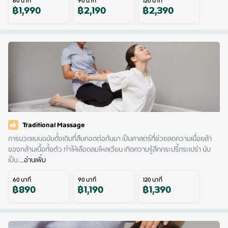
60
นาที
90
นาที
120
นาที
฿
1,990
฿
2,190
฿
2,390
Traditional Massage
การนวดแบบฉบับดั้งเดิมที่สืบทอดต่อกันมา เป็นศาสตร์ที่ช่วยลดความเมื่อยล้า
ของกล้ามเนื้อทั้งตัว ทำให้เลือดลมไหลเวียน เกิดความรู้สึกกระปรี้กระเปร่า นับ
เป็น
 ...
อ่านเพิ่ม
60
นาที
90
นาที
120
นาที
฿
890
฿
1,190
฿
1,390