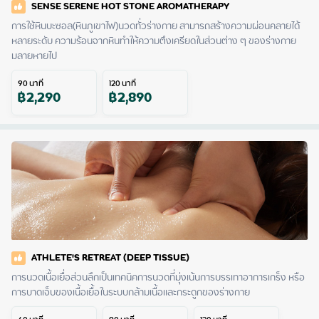
SENSE SERENE HOT STONE AROMATHERAPY
การใช้หินบะซอล(หินภูเขาไฟ)นวดทั่วร่างกาย สามารถสร้างความผ่อนคลายได้
หลายระดับ ความร้อนจากหินทำให้ความตึงเครียดในส่วนต่าง ๆ ของร่างกาย
มลายหายไป
90
นาที
120
นาที
฿
2,290
฿
2,890
ATHLETE'S RETREAT (DEEP TISSUE)
การนวดเนื้อเยื่อส่วนลึกเป็นเทคนิคการนวดที่มุ่งเน้นการบรรเทาอาการเกร็ง หรือ
การบาดเจ็บของเนื้อเยื้อในระบบกล้ามเนื้อและกระดูกของร่างกาย