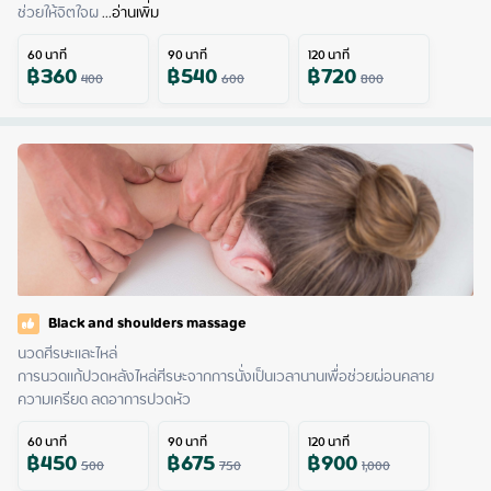
ช่วยให้จิตใจผ
 ...
อ่านเพิ่ม
60
นาที
90
นาที
120
นาที
฿
360
฿
540
฿
720
400
600
800
Black and shoulders massage
นวดศีรษะและไหล่

การนวดแก้ปวดหลังไหล่ศีรษะจากการนั่งเป็นเวลานานเพื่อช่วยผ่อนคลาย
ความเครียด ลดอาการปวดหัว
60
นาที
90
นาที
120
นาที
฿
450
฿
675
฿
900
500
750
1,000