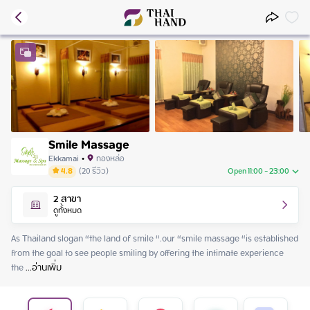
Smile Massage
Ekkamai
•
ทองหล่อ
4.8
(
20
รีวิว
)
Open 11:00 - 23:00
Thursday
11:00 - 23:00
2
สาขา
Friday
11:00 - 23:00
ดูทั้งหมด
Saturday
11:00 - 23:00
Sunday
11:00 - 23:00
As Thailand slogan “the land of smile “.our “smile massage “is established 
Monday
11:00 - 23:00
from the goal to see people smiling by offering the intimate experience 
Tuesday
11:00 - 23:00
the
 ...
อ่านเพิ่ม
Wednesday
11:00 - 23:00