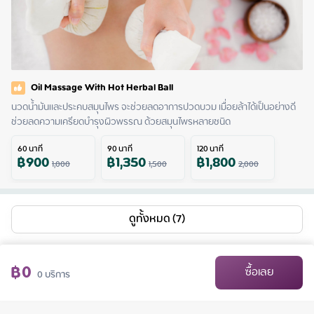
Oil Massage With Hot Herbal Ball
นวดน้ำมันและประคบสมุนไพร จะช่วยลดอาการปวดบวม เมื่อยล้าได้เป็นอย่างดี 
ช่วยลดความเครียดบำรุงผิวพรรณ ด้วยสมุนไพรหลายชนิด
60
นาที
90
นาที
120
นาที
฿
900
฿
1,350
฿
1,800
1,000
1,500
2,000
ดูทั้งหมด (7)
฿
0
ซื้อเลย
0
บริการ