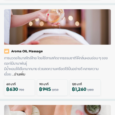
Aroma OIL Massage
การนวดอโรมาสไตล์ไทย โดยใช้สารสกัดจากธรรมชาติให้กลิ่นหอมอ่อน ๆ ของ
ดอกไม้นานาพันธุ์

มีน้ำหอมให้เลือกมากมาย ช่วยลดความเครียดได้เป็นอย่างดี คลายความ
เมื่อย
 ...
อ่านเพิ่ม
60
นาที
90
นาที
120
นาที
฿
630
฿
945
฿
1,260
700
1,050
1,400