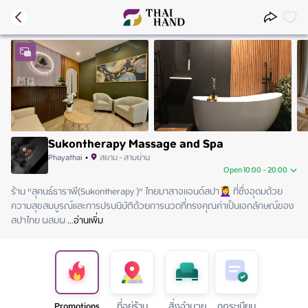
Sukontherapy Massage and Spa
Phayathai
•
สยาม - สามย่าน
Open 10:00 - 20:00
ร้าน “สุคนธ์ธาราพี(Sukontherapy )” ไทยมาสาจแอนด์สปา💆‍♀️ ที่ซึ่งอุดมด้วย
Saturday
10:00 - 20:00
ความสุขสมบูรณ์และการปรนนิบัติด้วยการนวดที่ทรงคุณค่าเป็นเอกลักษณ์ของ
Sunday
10:00 - 20:00
สปาไทย ผสมผ
Monday
 ...
อ่านเพิ่ม
10:00 - 20:00
Tuesday
10:00 - 20:00
Wednesday
10:00 - 20:00
Thursday
10:00 - 20:00
Friday
10:00 - 20:00
Promotions
ที่อยู่ร้าน
สิ่งอำนวย
กฏระเบียบ