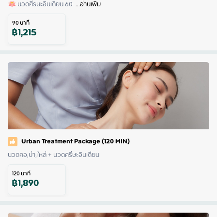
🪷 นวดศีรษะอินเดียน 60 
 ...
อ่านเพิ่ม
90
นาที
฿
1,215
Urban Treatment Package (120 MIN)
นวดคอ,บ่า,ไหล่ + นวดศรีษะอินเดียน
120
นาที
฿
1,890