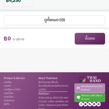
฿
4,250
ดูทั้งหมด (13)
฿
0
ซื้อเลย
0
บริการ
Product & Service
About ThaiHand
นวดไทย
ข้อกำหนดและเงื่อนไข
นวดเท้า
ค้นหาเรื่องที่น่าสนใจเกี่ยวกับการ
สมัครเป็นพาร์ทเนอร์กับ
นวดศีรษะ บ่า ไหล่
นวดไทย
ไทยแฮนด์
นวดน้ำมัน
ติดต่อเรา
ติดต่อเรา LINE Official
นวดอโรมา
สำนักงานใหญ่
:
1055/723 สเตท
Account
นวดประคบ
ทาวเวอร์ , ถ.สีลม, แขวงสีลม, เขต
ขัดตัว
บางรัก, กรุงเทพมหานคร 10500
Email :