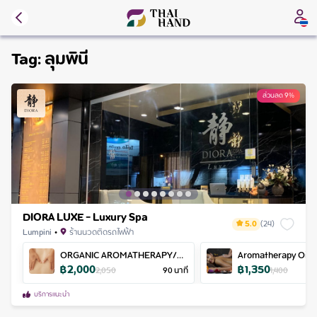
Tag:
ลุมพินี
ส่วนลด 9%
DIORA LUXE - Luxury Spa
5.0
(
24
)
Lumpini
•
ร้านนวดติดรถไฟฟ้า
ORGANIC AROMATHERAPY/
Aromatherapy Oil 
฿
2,000
฿
1,350
100% PURE OIL MASSAGE
2,050
90
นาที
1,400
WITH HOT STONE
บริการแนะนำ