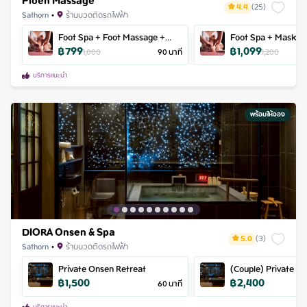
Ploen Massage
4.4
(
25
)
Sathorn
•
ร้านนวดติดรถไฟฟ้า
Foot Spa + Foot Massage +
Foot Spa + Mask + 
฿
799
฿
1,099
Neck, shoulders
Massage + Neck, sh
1,000
90
นาที
1,200
Head Massage
บริการแนะนำ
พร้อมให้จอง
DIORA Onsen & Spa
5.0
(
3
)
Sathorn
•
ร้านนวดติดรถไฟฟ้า
Private Onsen Retreat
(Couple) Private O
฿
1,500
฿
2,400
60
นาที