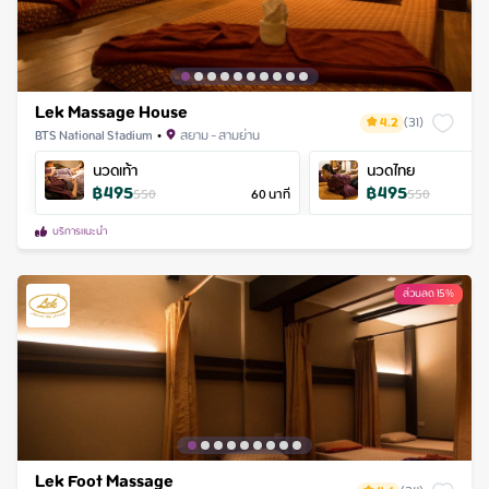
Lek Massage House
4.2
(
31
)
BTS National Stadium
•
สยาม - สามย่าน
นวดเท้า
นวดไทย
฿
495
฿
495
550
60
นาที
550
บริการแนะนำ
ส่วนลด 15%
Lek Foot Massage