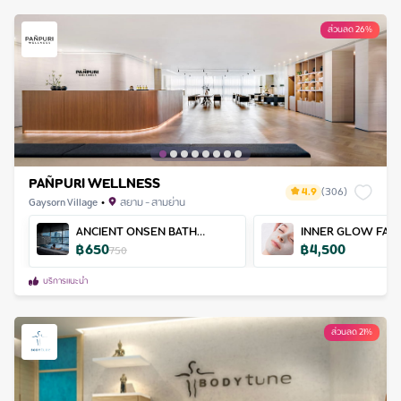
ส่วนลด 26%
PAÑPURI WELLNESS
4.9
(
306
)
Gaysorn Village
•
สยาม - สามย่าน
ANCIENT ONSEN BATH
INNER GLOW FACI
฿
650
฿
4,500
RITUAL (*Blackout Dates)
enhanced by LED L
750
Therapy (*Blackout
บริการแนะนำ
ส่วนลด 21%