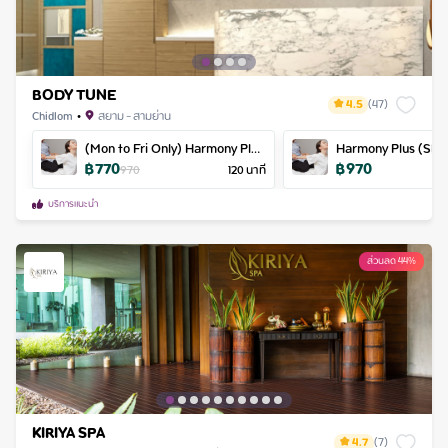
BODY TUNE
4.5
(
47
)
Chidlom
•
สยาม - สามย่าน
(Mon to Fri Only) Harmony Plus
Harmony Plus (Shou
฿
770
฿
970
(Shoulder + Foot + Traditional
+ Traditional Thai 
970
120
นาที
Thai Massage)
บริการแนะนำ
ส่วนลด 44%
KIRIYA SPA
4.7
(
7
)