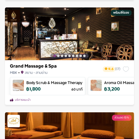
พร้อมให้จอง
Grand Massage & Spa
4.6
(
17
)
MBK
•
สยาม - สามย่าน
Body Scrub & Massage Therapy
Aroma Oil Massage
฿
1,800
฿
3,200
60
นาที
บริการแนะนำ
ส่วนลด 15%