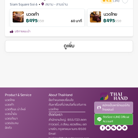
4.6
(
34
)
Siam Square Soi 6
•
สยาม - สามย่าน
นวดเท้า
นวดไทย
฿
495
฿
495
550
60
นาที
550
บริการแนะนำ
ดูเพิ่ม
Product & Service
About ThaiHand
นวดไทย
ข้อกำหนดและเงื่อนไข
นวดเท้า
ค้นหาเรื่องที่น่าสนใจเกี่ยวกับการ
สมัครเป็นพาร์ทเนอร์กับ
นวดศีรษะ บ่า ไหล่
นวดไทย
ไทยแฮนด์
นวดน้ำมัน
ติดต่อเรา
ติดต่อเรา LINE Official
นวดอโรมา
สำนักงานใหญ่
:
1055/723 สเตท
Account
นวดประคบ
ทาวเวอร์ , ถ.สีลม, แขวงสีลม, เขต
ขัดตัว
บางรัก, กรุงเทพมหานคร 10500
Email :