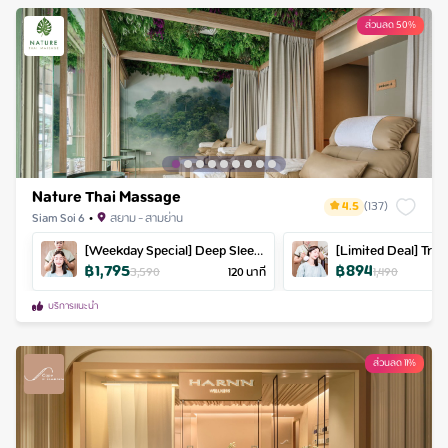
ส่วนลด 50%
Nature Thai Massage
4.5
(
137
)
Siam Soi 6
•
สยาม - สามย่าน
[Weekday Special] Deep Sleep
[Limited Deal] Traditional Thai
฿
1,795
฿
894
Massage
Massage + Herbal 
3,590
120
นาที
1,490
บริการแนะนำ
ส่วนลด 11%