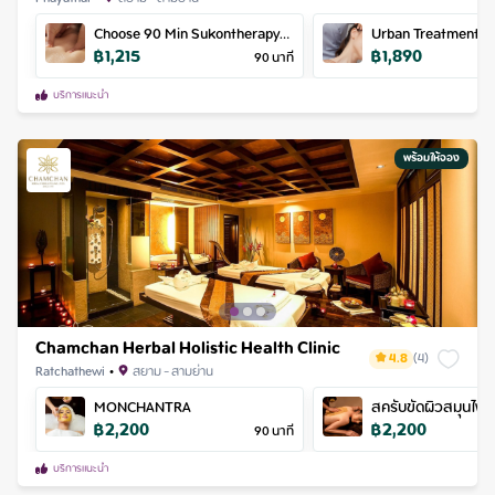
Choose 90 Min Sukontherapy
Urban Treatment P
฿
1,215
฿
1,890
Massage
MIN)
90
นาที
บริการแนะนำ
พร้อมให้จอง
Chamchan Herbal Holistic Health Clinic
4.8
(
4
)
Ratchathewi
•
สยาม - สามย่าน
MONCHANTRA
สครับขัดผิวสมุนไพ
฿
2,200
฿
2,200
แจ่มจันทร์
90
นาที
บริการแนะนำ