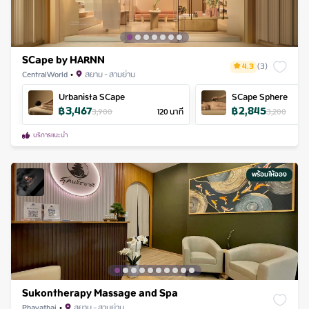
SCape by HARNN
4.3
(
3
)
CentralWorld
•
สยาม - สามย่าน
Urbanista SCape
SCape Sphere
฿
3,467
฿
2,845
3,900
120
นาที
3,200
บริการแนะนำ
พร้อมให้จอง
Sukontherapy Massage and Spa
Phayathai
•
สยาม - สามย่าน