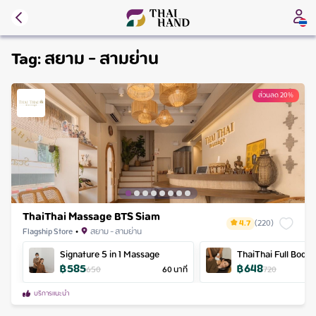
Tag:
สยาม - สามย่าน
ส่วนลด 20%
ThaiThai Massage BTS Siam
4.7
(
220
)
Flagship Store
•
สยาม - สามย่าน
Signature 5 in 1 Massage
ThaiThai Full Body
฿
585
฿
648
with Hot Herbal c
650
60
นาที
720
บริการแนะนำ