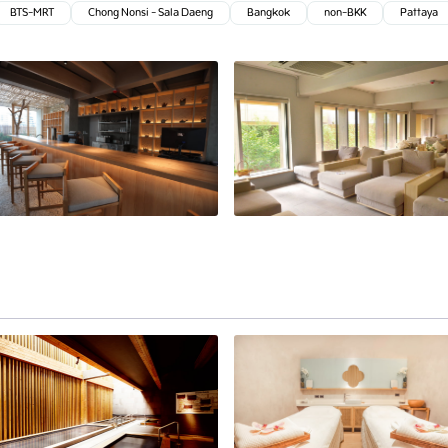
BTS-MRT
Chong Nonsi - Sala Daeng
Bangkok
non-BKK
Pattaya