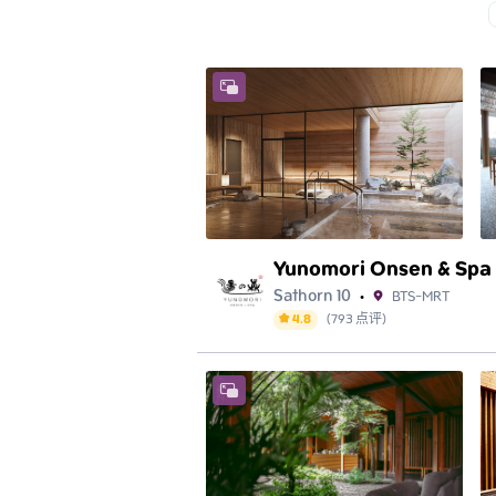
Yunomori Onsen & Spa
Sathorn 10
BTS-MRT
•
4.8
(
793
点评
)