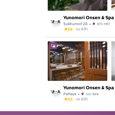
位置
Yunomori Onsen & Spa
54 Soi Suksawittaya, แขวง สีลม เขตบางรัก กร
Sukhumvit 26
BTS-MRT
•
4.8
(
62
点评
)
位置
Yunomori Onsen & Spa
120/5 ซอย สุขุมวิท 26 แขวง คลองตัน เขตคลองเ
Pattaya
non-BKK
•
4.5
(
29
点评
)