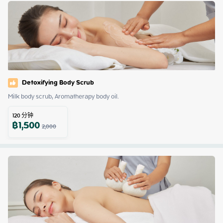
Detoxifying Body Scrub
Milk body scrub, Aromatherapy body oil.
120
分钟
฿
1,500
2,000