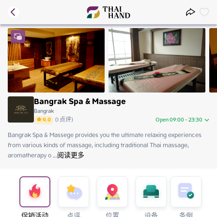
Bangrak Spa & Massage
Bangrak
4.0
(
1
点评
)
Open 09:00 - 23:30
Bangrak Spa & Massege provides you the ultimate relaxing experiences 
Sunday
09:00 - 23:30
from various kinds of massage, including traditional Thai massage, 
Monday
09:00 - 23:30
aromatherapy o
Tuesday
 ...
阅读更多
09:00 - 23:30
Wednesday
09:00 - 23:30
Thursday
09:00 - 23:30
Friday
09:00 - 23:30
Saturday
09:00 - 23:30
促销活动
点评
位置
设备
条例