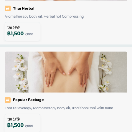
Thai Herbal
Aromatherapy body oil, Herbal hot Compressing.
120
分钟
฿
1,500
2,000
Popular Package
Foot reflexology, Aromatherapy body oil, Traditional thai with balm.
120
分钟
฿
1,500
2,000