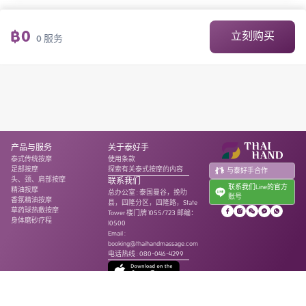
฿
0
立刻购买
0
服务
产品与服务
关于泰好手
泰式传统按摩
使用条款
足部按摩
探索有关泰式按摩的内容
与泰好手合作
头、颈、肩部按摩
联系我们
联系我们Line的官方
精油按摩
总办公室
:
泰国曼谷，挽叻
账号
香氛精油按摩
县，四隆分区，四隆路，State
草药球热敷按摩
Tower 楼门牌 1055/723 邮编：
身体磨砂疗程
10500
Email :
booking@thaihandmassage.com
电话热线
:
080-046-4299