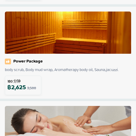
Power Package
body scrub, Body mud wrap, Aromatherapy body oil, Sauna,jacuzzi.
180
分钟
฿
2,625
3,500