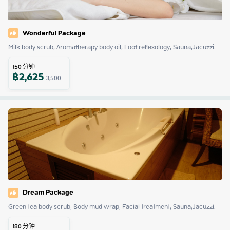
Wonderful Package
Milk body scrub, Aromatherapy body oil, Foot reflexology, Sauna,Jacuzzi.
150
分钟
฿
2,625
3,500
Dream Package
Green tea body scrub, Body mud wrap, Facial treatment, Sauna,Jacuzzi.
180
分钟