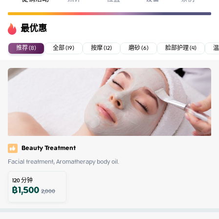
最优惠
推荐 (8)
全部 (19)
按摩 (12)
磨砂 (6)
脸部护理 (4)
温
Beauty Treatment
Facial treatment, Aromatherapy body oil.
120
分钟
฿
1,500
2,000