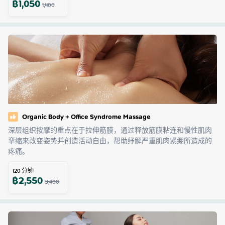
฿
1,050
1,400
Organic​ Body​ ​+ Office​ Syndrome​ Massage​
深层组织按摩的重点在于拉伸筋膜，通过释放筋膜粘连和慢性肌肉
挛缩来改变姿势并创造活动自由，帮助纾解严重肌肉紧绷所造成的
疼痛。
120
分钟
฿
2,550
3,400