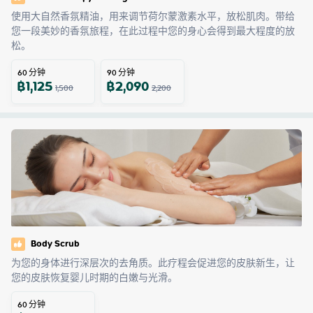
使用大自然香氛精油，用来调节荷尔蒙激素水平，放松肌肉。带给
您一段美妙的香氛旅程，在此过程中您的身心会得到最大程度的放
松。
60
分钟
90
分钟
฿
1,125
฿
2,090
1,500
2,200
Body Scrub
为您的身体进行深层次的去角质。此疗程会促进您的皮肤新生，让
您的皮肤恢复婴儿时期的白嫩与光滑。
60
分钟