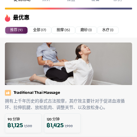
最优惠
推荐 (9)
全部 (17)
按摩 (15)
磨砂 (1)
水疗 (1)
Traditional Thai Massage
拥有上千年历史的泰式古法按摩，其疗效主要针对于促进血液循
环、拉伸肌腱、放松肌肉、调整关节、以及放松身心。
90
分钟
120
分钟
฿
1,125
฿
1,425
1,500
1,900