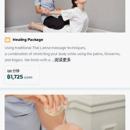
Healing Package
Using traditional Thai Lanna massage techniques,

a combination of stretching your body while using the palms, forearms, 
and fingers. We finish with a 
 ...
阅读更多
120
分钟
฿
1,725
2,300