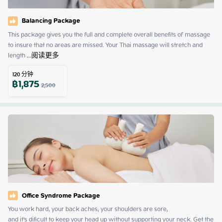
Balancing Package
This package gives you the full and complete overall benefits of massage 
to insure that no areas are missed. Your Thai massage will stretch and 
length
 ...
阅读更多
120
分钟
฿
1,875
2,500
Office Syndrome Package
You work hard, your back aches, your shoulders are sore,

and it's dificult to keep your head up without supporting your neck. Get the 