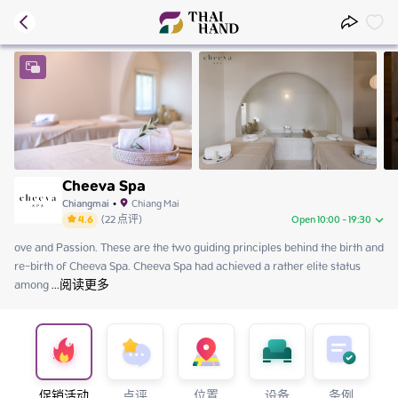
Cheeva Spa
Chiangmai
•
Chiang Mai
4.6
(
22
点评
)
Open 10:00 - 19:30
ove and Passion. These are the two guiding principles behind the birth and 
Thursday
10:00 - 19:30
re-birth of Cheeva Spa. Cheeva Spa had achieved a rather elite status 
Friday
10:00 - 19:30
among
Saturday
 ...
阅读更多
10:00 - 19:30
Sunday
10:00 - 19:30
Monday
10:00 - 19:30
Tuesday
10:00 - 19:30
Wednesday
10:00 - 19:30
促销活动
点评
位置
设备
条例