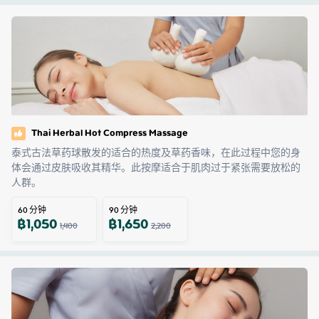
Thai Herbal Hot Compress Massage
泰式古法草药球散发的适合的热度及草药香味，在此过程中您的身
体会通过皮肤吸收其精华。此按摩适合于肌肉过于紧张需要放松的
人群。
60
分钟
90
分钟
฿
1,050
฿
1,650
1,400
2,200