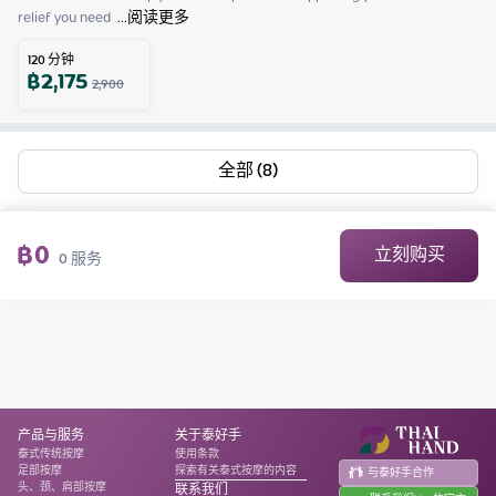
relief you need 
 ...
阅读更多
120
分钟
฿
2,175
2,900
全部 (8)
฿
0
立刻购买
0
服务
产品与服务
关于泰好手
泰式传统按摩
使用条款
足部按摩
探索有关泰式按摩的内容
与泰好手合作
头、颈、肩部按摩
联系我们