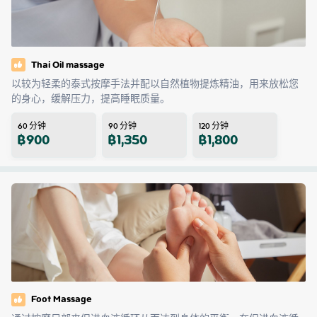
Thai Oil massage
以较为轻柔的泰式按摩手法并配以自然植物提炼精油，用来放松您
的身心，缓解压力，提高睡眠质量。
60
分钟
90
分钟
120
分钟
฿
900
฿
1,350
฿
1,800
Foot Massage