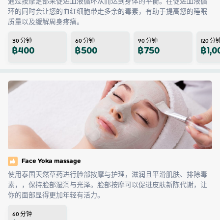
通过按摩足部来促进血液循环从而达到身体的平衡。在促进血液循
环的同时会让您的血红细胞带走多余的毒素，有助于提高您的睡眠
质量以及缓解周身疼痛。
30
分钟
60
分钟
90
分钟
120
分
฿
400
฿
500
฿
750
฿
1,0
Face Yoka massage
使用泰国天然草药进行脸部按摩与护理，滋润且平滑肌肤、排除毒
素，，保持脸部湿润与光泽。脸部按摩可以促进皮肤新陈代谢，让
你的面部显得更加年轻有活力。
60
分钟