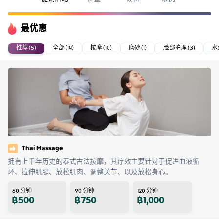
最优惠
推荐 (5)
全部 (14)
按摩 (10)
磨砂 (1)
脸部护理 (3)
水疗
Thai Massage
拥有上千年历史的泰式古法按摩，其疗效主要针对于促进血液循
环、拉伸肌腱、放松肌肉、调整关节、以及放松身心。
60
分钟
90
分钟
120
分钟
฿
500
฿
750
฿
1,000