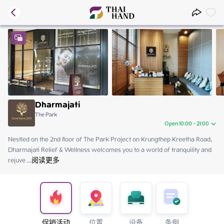
Dharmajati
The Park
Open 10:00 - 21:00
Nestled on the 2nd floor of The Park Project on Krungthep Kreetha Road, 
Saturday
10:00 - 21:00
Dharmajati Relief & Wellness welcomes you to a world of tranquility and 
Sunday
10:00 - 21:00
rejuve
Monday
 ...
阅读更多
10:00 - 21:00
Tuesday
10:00 - 21:00
Wednesday
10:00 - 21:00
Thursday
10:00 - 21:00
Friday
10:00 - 21:00
促销活动
位置
设备
条例