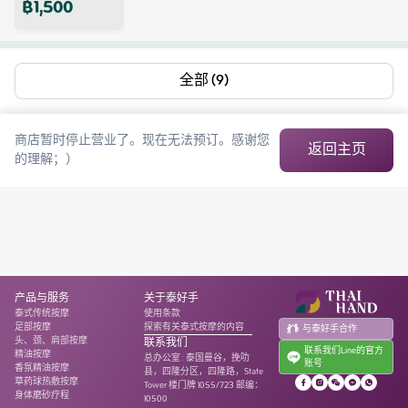
฿
1,500
全部 (9)
商店暂时停止营业了。现在无法预订。感谢您
返回主页
的理解；）
产品与服务
关于泰好手
泰式传统按摩
使用条款
足部按摩
探索有关泰式按摩的内容
与泰好手合作
头、颈、肩部按摩
联系我们
联系我们Line的官方
精油按摩
总办公室
:
泰国曼谷，挽叻
账号
香氛精油按摩
县，四隆分区，四隆路，State
草药球热敷按摩
Tower 楼门牌 1055/723 邮编：
身体磨砂疗程
10500