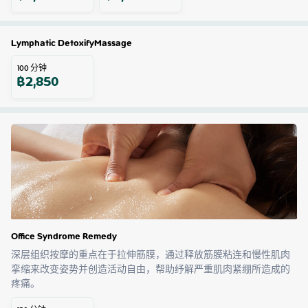
Lymphatic DetoxifyMassage
100
分钟
฿
2,850
Office Syndrome Remedy
深层组织按摩的重点在于拉伸筋膜，通过释放筋膜粘连和慢性肌肉
挛缩来改变姿势并创造活动自由，帮助纾解严重肌肉紧绷所造成的
疼痛。