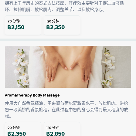
拥有上千年历史的泰式古法按摩，其疗效主要针对于促进血液循
环、拉伸肌腱、放松肌肉、调整关节、以及放松身心。
90
分钟
120
分钟
฿
2,150
฿
2,350
Aromatherapy Body Massage
使用大自然香氛精油，用来调节荷尔蒙激素水平，放松肌肉。带给
您一段美妙的香氛旅程，在此过程中您的身心会得到最大程度的放
松。
90
分钟
120
分钟
฿
2,350
฿
2,850