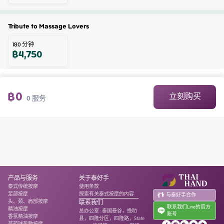
Tribute to Massage Lovers
180
分钟
฿
4,750
฿
0
立刻购买
0
服务
产品与服务
关于泰好手
泰式传统按摩
使用条款
足部按摩
探索有关泰式按摩的内容
与泰好手合作
头、颈、肩部按摩
联系我们
联系我们Line的官方
精油按摩
总办公室
:
泰国曼谷，挽叻
账号
香氛精油按摩
县，四隆分区，四隆路，State