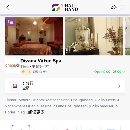
Divana Virtue Spa
Silom
•
BTS-MRT
4.6
(
25
点评
)
Open 10:00 - 23:00
Saturday
10:00 - 23:00
6
分行
Sunday
10:00 - 23:00
全部
Monday
10:00 - 23:00
Tuesday
11:00 - 23:00
Divana  "Where Oriental Aesthetics and  Unsurpassed Quality Meet"  A 
Wednesday
11:00 - 23:00
place where Oriental Aesthetics and Unsurpassed Quality meetsort of 
Thursday
11:00 - 23:00
stories integ
 ...
阅读更多
Friday
11:00 - 23:00