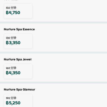
150
分钟
฿
4,750
Nurture Spa Essence
130
分钟
฿
3,350
Nurture Spa Jewel
160
分钟
฿
4,350
Nurture Spa Glamour
190
分钟
฿
5,250