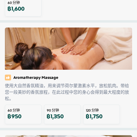
60
分钟
฿
1,600
Aromatherapy Massage
使用大自然香氛精油，用来调节荷尔蒙激素水平，放松肌肉。带给
您一段美妙的香氛旅程，在此过程中您的身心会得到最大程度的放
松。
60
分钟
90
分钟
120
分钟
฿
950
฿
1,350
฿
1,750