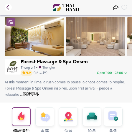
Forest Massage & Spa Onsen
Thonglor 1
•
Thonglor
4.9
(
115
点评
)
Open 11:00 - 23:00
At this moment in time, a rush comes to pause, a chaos comes to respite.   
Friday
11:00 - 23:00
Forest Massage & Spa Onsen inspires, upon first arrival - peace & 
Saturday
11:00 - 23:00
relaxatio
Sunday
 ...
阅读更多
11:00 - 23:00
Monday
11:00 - 23:00
Tuesday
11:00 - 23:00
Wednesday
11:00 - 23:00
Thursday
11:00 - 23:00
促销活动
点评
位置
设备
条例