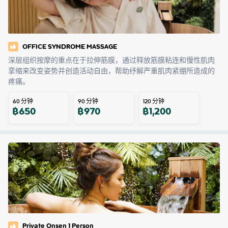
OFFICE SYNDROME MASSAGE
深层组织按摩的重点在于拉伸筋膜，通过释放筋膜粘连和慢性肌肉
挛缩来改变姿势并创造活动自由，帮助纾解严重肌肉紧绷所造成的
疼痛。
60
分钟
90
分钟
120
分钟
฿
650
฿
970
฿
1,200
Private Onsen 1 Person