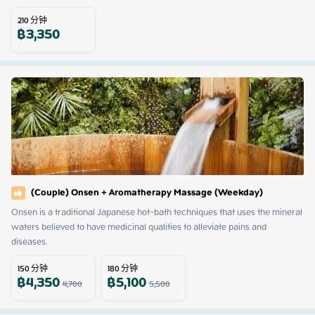
210
分钟
฿
3,350
(Couple) Onsen + Aromatherapy Massage (Weekday)
Onsen is a traditional Japanese hot-bath techniques that uses the mineral 
waters believed to have medicinal qualities to alleviate pains and 
diseases.
150
分钟
180
分钟
฿
4,350
฿
5,100
4,700
5,500