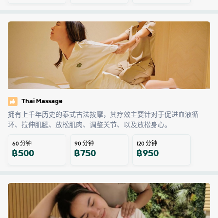
Thai Massage
拥有上千年历史的泰式古法按摩，其疗效主要针对于促进血液循
环、拉伸肌腱、放松肌肉、调整关节、以及放松身心。
60
分钟
90
分钟
120
分钟
฿
500
฿
750
฿
950