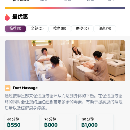
最优惠
推荐 (11)
全部 (21)
按摩 (18)
磨砂 (10)
温泉 (14)
Foot Massage
通过按摩足部来促进血液循环从而达到身体的平衡。在促进血液循
环的同时会让您的血红细胞带走多余的毒素，有助于提高您的睡眠
质量以及缓解周身疼痛。
60
分钟
90
分钟
120
分钟
฿
550
฿
800
฿
1,000