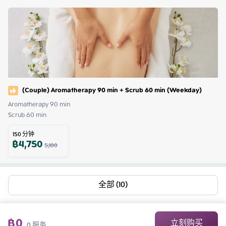
(Couple) Aromatherapy 90 min + Scrub 60 min (Weekday)
Aromatherapy 90 min 

Scrub 60 min
150
分钟
฿
4,750
5,100
全部 (10)
฿
0
立刻购买
0
服务