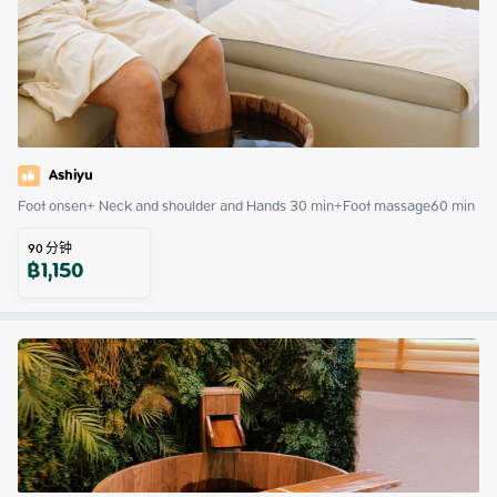
Ashiyu
Foot onsen+ Neck and shoulder and Hands 30 min+Foot massage60 min
90
分钟
฿
1,150