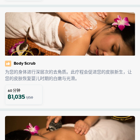
Body Scrub
为您的身体进行深层次的去角质。此疗程会促进您的皮肤新生，让
您的皮肤恢复婴儿时期的白嫩与光滑。
60
分钟
฿
1,035
1,150