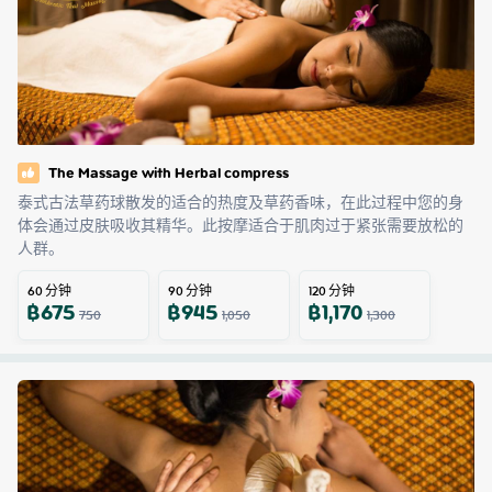
The Massage with Herbal compress
泰式古法草药球散发的适合的热度及草药香味，在此过程中您的身
体会通过皮肤吸收其精华。此按摩适合于肌肉过于紧张需要放松的
人群。
60
分钟
90
分钟
120
分钟
฿
675
฿
945
฿
1,170
750
1,050
1,300