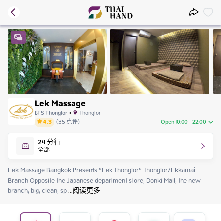
Lek Massage
BTS Thonglor
•
Thonglor
4.3
(
35
点评
)
Open 10:00 - 22:00
Friday
10:00 - 22:00
24
分行
Saturday
10:00 - 22:00
全部
Sunday
10:00 - 22:00
Monday
10:00 - 22:00
Lek Massage Bangkok Presents “Lek Thonglor” Thonglor/Ekkamai 
Tuesday
10:00 - 22:00
Branch Opposite the Japanese department store, Donki Mall, the new 
Wednesday
10:00 - 22:00
branch, big, clean, sp
 ...
阅读更多
Thursday
10:00 - 22:00