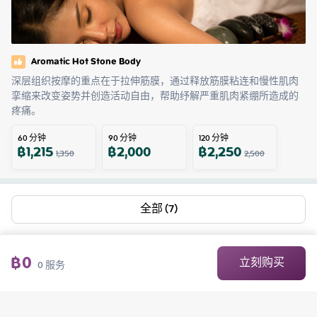
Aromatic Hot Stone Body
深层组织按摩的重点在于拉伸筋膜，通过释放筋膜粘连和慢性肌肉
挛缩来改变姿势并创造活动自由，帮助纾解严重肌肉紧绷所造成的
疼痛。
60
分钟
90
分钟
120
分钟
฿
1,215
฿
2,000
฿
2,250
1,350
2,500
全部 (7)
฿
0
立刻购买
0
服务