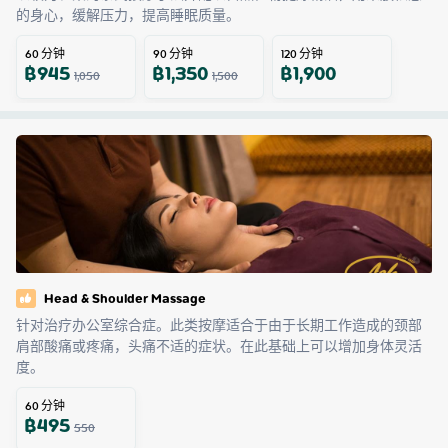
的身心，缓解压力，提高睡眠质量。
60
分钟
90
分钟
120
分钟
฿
945
฿
1,350
฿
1,900
1,050
1,500
Head & Shoulder Massage
针对治疗办公室综合症。此类按摩适合于由于长期工作造成的颈部
肩部酸痛或疼痛，头痛不适的症状。在此基础上可以增加身体灵活
度。
60
分钟
฿
495
550