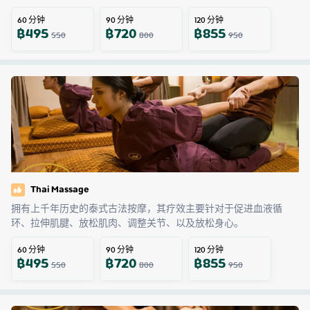
60
分钟
90
分钟
120
分钟
฿
495
฿
720
฿
855
550
800
950
Thai Massage
拥有上千年历史的泰式古法按摩，其疗效主要针对于促进血液循
环、拉伸肌腱、放松肌肉、调整关节、以及放松身心。
60
分钟
90
分钟
120
分钟
฿
495
฿
720
฿
855
550
800
950