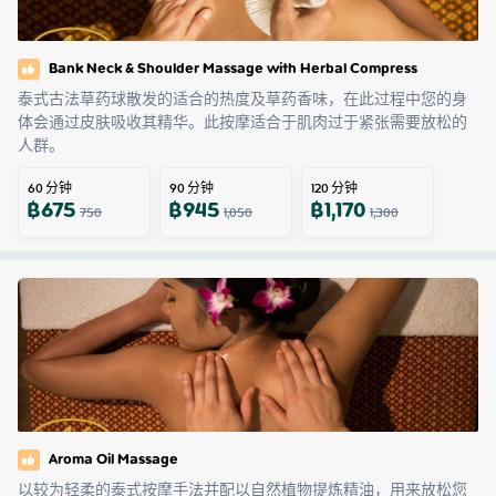
Bank Neck & Shoulder Massage with Herbal Compress
泰式古法草药球散发的适合的热度及草药香味，在此过程中您的身
体会通过皮肤吸收其精华。此按摩适合于肌肉过于紧张需要放松的
人群。
60
分钟
90
分钟
120
分钟
฿
675
฿
945
฿
1,170
750
1,050
1,300
Aroma Oil Massage
以较为轻柔的泰式按摩手法并配以自然植物提炼精油，用来放松您