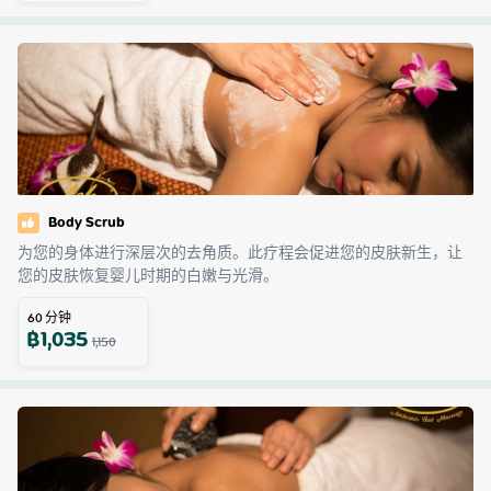
Body Scrub
为您的身体进行深层次的去角质。此疗程会促进您的皮肤新生，让
您的皮肤恢复婴儿时期的白嫩与光滑。
60
分钟
฿
1,035
1,150