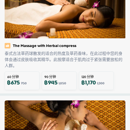
The Massage with Herbal compress
泰式古法草药球散发的适合的热度及草药香味，在此过程中您的身
体会通过皮肤吸收其精华。此按摩适合于肌肉过于紧张需要放松的
人群。
60
分钟
90
分钟
120
分钟
฿
675
฿
945
฿
1,170
750
1,050
1,300