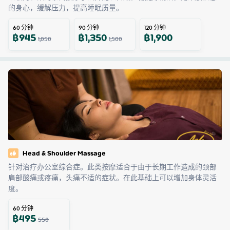
的身心，缓解压力，提高睡眠质量。
60
分钟
90
分钟
120
分钟
฿
945
฿
1,350
฿
1,900
1,050
1,500
Head & Shoulder Massage
针对治疗办公室综合症。此类按摩适合于由于长期工作造成的颈部
肩部酸痛或疼痛，头痛不适的症状。在此基础上可以增加身体灵活
度。
60
分钟
฿
495
550