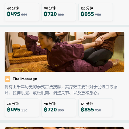
60
分钟
90
分钟
120
分钟
฿
495
฿
720
฿
855
550
800
950
Thai Massage
拥有上千年历史的泰式古法按摩，其疗效主要针对于促进血液循
环、拉伸肌腱、放松肌肉、调整关节、以及放松身心。
60
分钟
90
分钟
120
分钟
฿
495
฿
720
฿
855
550
800
950