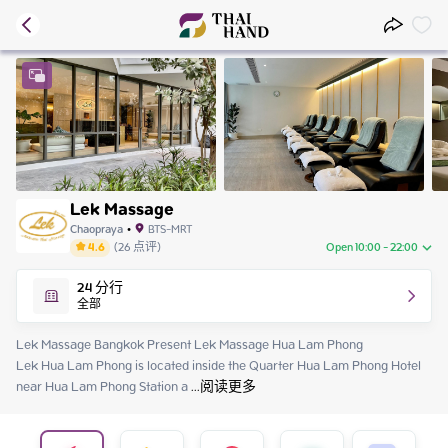
Lek Massage
Chaopraya
•
BTS-MRT
4.6
(
26
点评
)
Open 10:00 - 22:00
Saturday
10:00 - 22:00
24
分行
Sunday
10:00 - 22:00
全部
Monday
10:00 - 22:00
Tuesday
10:00 - 22:00
Lek Massage Bangkok Present Lek Massage Hua Lam Phong

Wednesday
10:00 - 22:00
Lek Hua Lam Phong is located inside the Quarter Hua Lam Phong Hotel 
Thursday
10:00 - 22:00
near Hua Lam Phong Station a
 ...
阅读更多
Friday
10:00 - 22:00