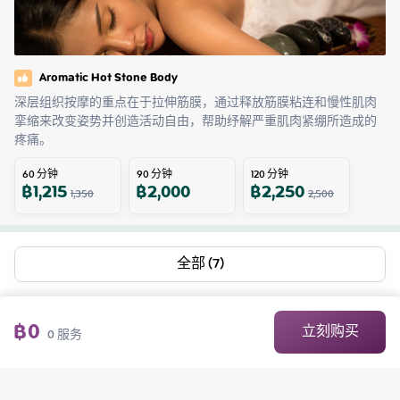
Aromatic Hot Stone Body
深层组织按摩的重点在于拉伸筋膜，通过释放筋膜粘连和慢性肌肉
挛缩来改变姿势并创造活动自由，帮助纾解严重肌肉紧绷所造成的
疼痛。
60
分钟
90
分钟
120
分钟
฿
1,215
฿
2,000
฿
2,250
1,350
2,500
全部 (7)
฿
0
立刻购买
0
服务