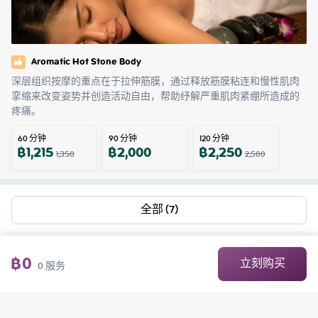
Aromatic Hot Stone Body
深层组织按摩的重点在于拉伸筋膜，通过释放筋膜粘连和慢性肌肉
挛缩来改变姿势并创造活动自由，帮助纾解严重肌肉紧绷所造成的
疼痛。
60
分钟
90
分钟
120
分钟
฿
1,215
฿
2,000
฿
2,250
1,350
2,500
全部 (7)
฿
0
立刻购买
0
服务