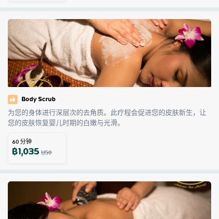
Body Scrub
为您的身体进行深层次的去角质。此疗程会促进您的皮肤新生，让
您的皮肤恢复婴儿时期的白嫩与光滑。
60
分钟
฿
1,035
1,150