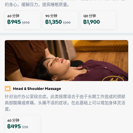
的身心，缓解压力，提高睡眠质量。
60
分钟
90
分钟
120
分钟
฿
945
฿
1,350
฿
1,900
1,050
1,500
Head & Shoulder Massage
针对治疗办公室综合症。此类按摩适合于由于长期工作造成的颈部
肩部酸痛或疼痛，头痛不适的症状。在此基础上可以增加身体灵活
度。
60
分钟
฿
495
550