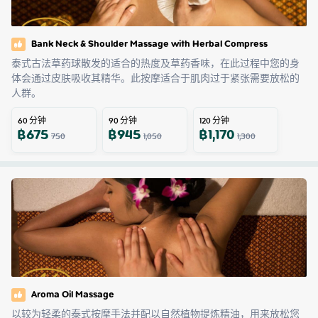
Bank Neck & Shoulder Massage with Herbal Compress
泰式古法草药球散发的适合的热度及草药香味，在此过程中您的身
体会通过皮肤吸收其精华。此按摩适合于肌肉过于紧张需要放松的
人群。
60
分钟
90
分钟
120
分钟
฿
675
฿
945
฿
1,170
750
1,050
1,300
Aroma Oil Massage
以较为轻柔的泰式按摩手法并配以自然植物提炼精油，用来放松您