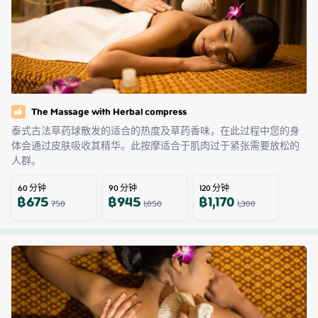
The Massage with Herbal compress
泰式古法草药球散发的适合的热度及草药香味，在此过程中您的身
体会通过皮肤吸收其精华。此按摩适合于肌肉过于紧张需要放松的
人群。
60
分钟
90
分钟
120
分钟
฿
675
฿
945
฿
1,170
750
1,050
1,300