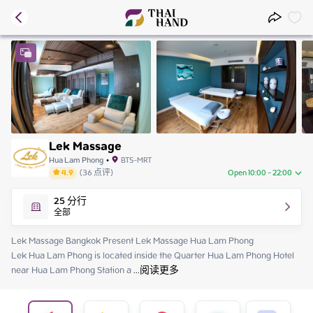
Lek Massage
Hua Lam Phong
•
BTS-MRT
4.9
(
36
点评
)
Open 10:00 - 22:00
Monday
10:00 - 22:00
25
分行
Tuesday
10:00 - 22:00
全部
Wednesday
10:00 - 22:00
Thursday
10:00 - 22:00
Lek Massage Bangkok Present Lek Massage Hua Lam Phong

Friday
10:00 - 22:00
Lek Hua Lam Phong is located inside the Quarter Hua Lam Phong Hotel 
Saturday
10:00 - 22:00
near Hua Lam Phong Station a
 ...
阅读更多
Sunday
10:00 - 22:00