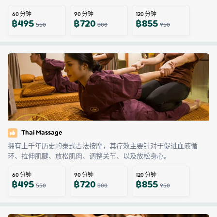
60
分钟
90
分钟
120
分钟
฿
495
฿
720
฿
855
550
800
950
Thai Massage
拥有上千年历史的泰式古法按摩，其疗效主要针对于促进血液循
环、拉伸肌腱、放松肌肉、调整关节、以及放松身心。
60
分钟
90
分钟
120
分钟
฿
495
฿
720
฿
855
550
800
950