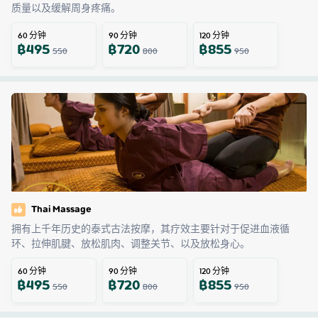
质量以及缓解周身疼痛。
60
分钟
90
分钟
120
分钟
฿
495
฿
720
฿
855
550
800
950
Thai Massage
拥有上千年历史的泰式古法按摩，其疗效主要针对于促进血液循
环、拉伸肌腱、放松肌肉、调整关节、以及放松身心。
60
分钟
90
分钟
120
分钟
฿
495
฿
720
฿
855
550
800
950