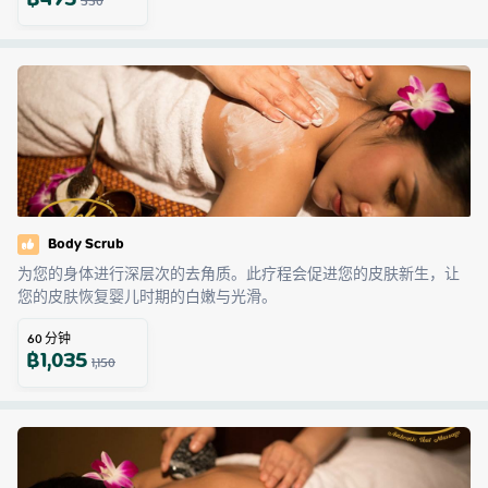
฿
495
550
Body Scrub
为您的身体进行深层次的去角质。此疗程会促进您的皮肤新生，让
您的皮肤恢复婴儿时期的白嫩与光滑。
60
分钟
฿
1,035
1,150