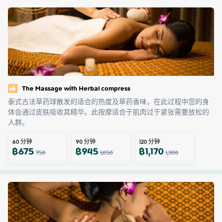
The Massage with Herbal compress
泰式古法草药球散发的适合的热度及草药香味，在此过程中您的身
体会通过皮肤吸收其精华。此按摩适合于肌肉过于紧张需要放松的
人群。
60
分钟
90
分钟
120
分钟
฿
675
฿
945
฿
1,170
750
1,050
1,300