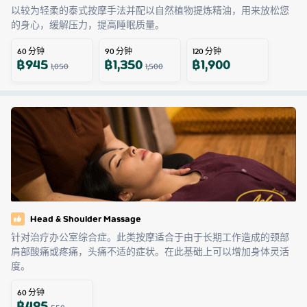
以较为轻柔的泰式按摩手法并配以自然植物提炼精油，用来放松您
的身心，缓解压力，提高睡眠质量。
60
分钟
90
分钟
120
分钟
฿
945
฿
1,350
฿
1,900
1,050
1,500
Head & Shoulder Massage
针对治疗办公室综合症。此类按摩适合于由于长期工作造成的颈部
肩部酸痛或疼痛，头痛不适的症状。在此基础上可以增加身体灵活
度。
60
分钟