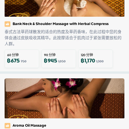
Bank Neck & Shoulder Massage with Herbal Compress
泰式古法草药球散发的适合的热度及草药香味，在此过程中您的身
体会通过皮肤吸收其精华。此按摩适合于肌肉过于紧张需要放松的
人群。
60
分钟
90
分钟
120
分钟
฿
675
฿
945
฿
1,170
750
1,050
1,300
Aroma Oil Massage