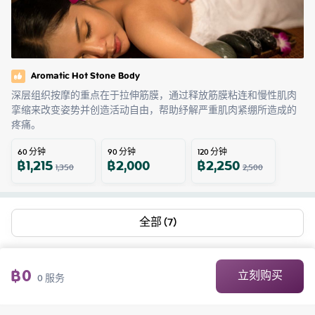
Aromatic Hot Stone Body
深层组织按摩的重点在于拉伸筋膜，通过释放筋膜粘连和慢性肌肉
挛缩来改变姿势并创造活动自由，帮助纾解严重肌肉紧绷所造成的
疼痛。
60
分钟
90
分钟
120
分钟
฿
1,215
฿
2,000
฿
2,250
1,350
2,500
全部 (7)
฿
0
立刻购买
0
服务