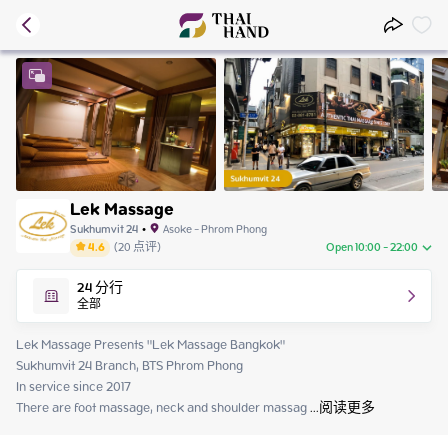
Lek Massage
Sukhumvit 24
•
Asoke - Phrom Phong
4.6
(
20
点评
)
Open 10:00 - 22:00
Friday
10:00 - 22:00
24
分行
Saturday
10:00 - 22:00
全部
Sunday
10:00 - 22:00
Monday
10:00 - 22:00
Lek Massage Presents "Lek Massage Bangkok"

Tuesday
10:00 - 22:00
Sukhumvit 24 Branch, BTS Phrom Phong

Wednesday
10:00 - 22:00
In service since 2017

Thursday
10:00 - 22:00
There are foot massage, neck and shoulder massag
 ...
阅读更多