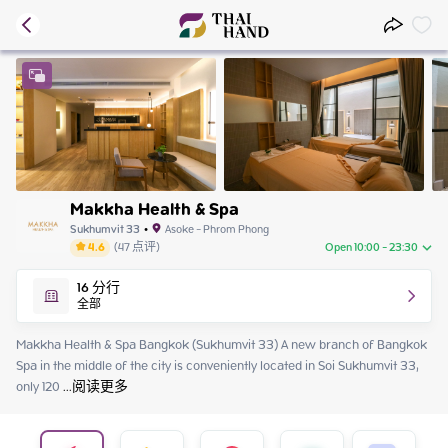
Makkha Health & Spa
Sukhumvit 33
•
Asoke - Phrom Phong
4.6
(
47
点评
)
Open 10:00 - 23:30
Monday
10:00 - 23:30
16
分行
Tuesday
10:00 - 23:30
全部
Wednesday
10:00 - 23:30
Thursday
10:00 - 23:30
Makkha Health & Spa Bangkok (Sukhumvit 33) A new branch of Bangkok 
Friday
10:00 - 23:30
Spa in the middle of the city is conveniently located in Soi Sukhumvit 33, 
Saturday
10:00 - 23:30
only 120
 ...
阅读更多
Sunday
10:00 - 23:30