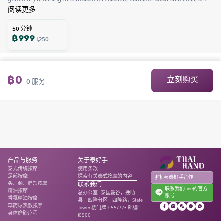
阅读更多
50
分钟
฿
999
1,250
฿
0
立刻购买
0
服务
产品与服务
关于泰好手
泰式传统按摩
使用条款
足部按摩
探索有关泰式按摩的内容
与泰好手合作
头、颈、肩部按摩
联系我们
联系我们Line的官方
精油按摩
总办公室
:
泰国曼谷，挽叻
账号
香氛精油按摩
县，四隆分区，四隆路，State
草药球热敷按摩
Tower 楼门牌 1055/723 邮编：
身体磨砂疗程
10500