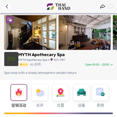
MYTH Apothecary Spa
MYTH Apothecary Spa
•
BTS-MRT
4.4
(
10
点评
)
Open 10:00 - 22:00
Spa shop with a shady atmosphere amidst nature
Saturday
10:00 - 22:00
Sunday
10:00 - 22:00
Monday
10:00 - 22:00
Tuesday
10:00 - 22:00
Wednesday
10:00 - 22:00
Thursday
10:00 - 22:00
促销活动
点评
位置
设备
条例
Friday
10:00 - 22:00