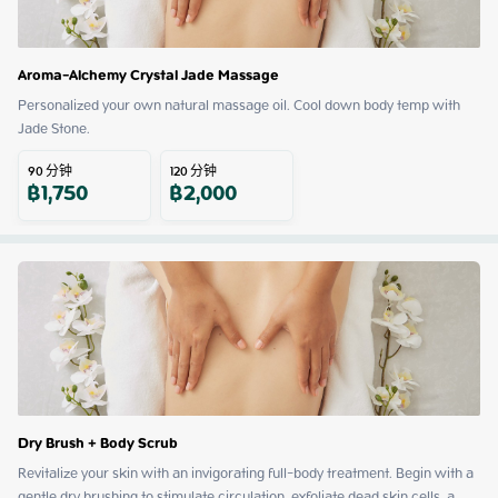
Aroma-Alchemy Crystal Jade Massage
Personalized your own natural massage oil. Cool down body temp with 
Jade Stone.
90
分钟
120
分钟
฿
1,750
฿
2,000
Dry Brush + Body Scrub
Revitalize your skin with an invigorating full-body treatment. Begin with a 
gentle dry brushing to stimulate circulation, exfoliate dead skin cells, a
 ...