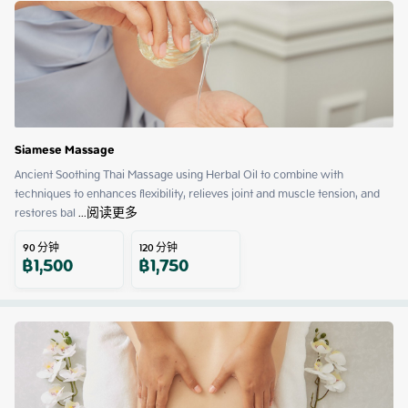
Siamese Massage
Ancient Soothing Thai Massage using Herbal Oil to combine with 
techniques to enhances flexibility, relieves joint and muscle tension, and 
restores bal
 ...
阅读更多
90
分钟
120
分钟
฿
1,500
฿
1,750