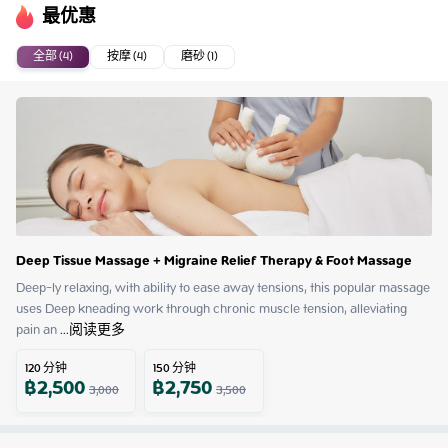
最优惠
全部 (4)
按摩 (4)
磨砂 (1)
Deep Tissue Massage + Migraine Relief Therapy & Foot Massage
Deep-ly relaxing, with ability to ease away tensions, this popular massage 
uses Deep kneading work through chronic muscle tension, alleviating 
pain an
 ...
阅读更多
120
分钟
150
分钟
฿
2,500
฿
2,750
3,000
3,500