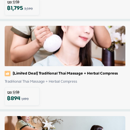
120
分钟
฿
1,795
3,590
[Limited Deal] Traditional Thai Massage + Herbal Compress
Traditional Thai Massage + Herbal Compress
120
分钟
฿
894
1,490