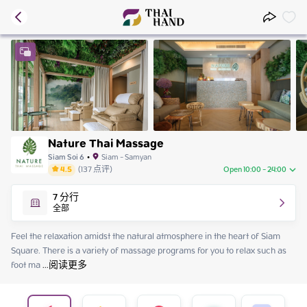
Nature Thai Massage
Siam Soi 6
•
Siam - Samyan
4.5
(
137
点评
)
Open 10:00 - 24:00
Sunday
10:00 - 24:00
7
分行
Monday
10:00 - 24:00
全部
Tuesday
10:00 - 24:00
Wednesday
10:00 - 24:00
Feel the relaxation amidst the natural atmosphere in the heart of Siam 
Thursday
10:00 - 24:00
Square. There is a variety of massage programs for you to relax such as 
Friday
10:00 - 24:00
foot ma
 ...
阅读更多
Saturday
10:00 - 24:00