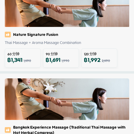
Nature Signature Fusion
Thai Massage + Aroma Massage Combination
60
分钟
90
分钟
120
分钟
฿
1,341
฿
1,691
฿
1,992
1,490
1,990
2,490
Bangkok Experience Massage (Traditional Thai Massage with
Hot Herbal Compress)