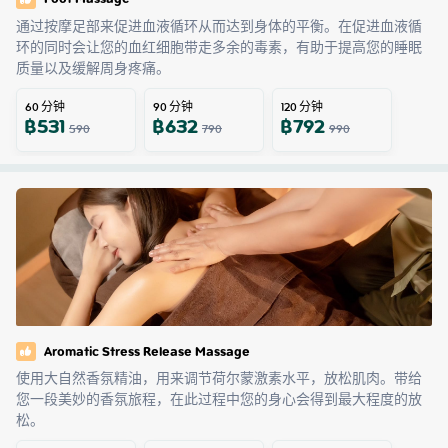
通过按摩足部来促进血液循环从而达到身体的平衡。在促进血液循
环的同时会让您的血红细胞带走多余的毒素，有助于提高您的睡眠
质量以及缓解周身疼痛。
60
分钟
90
分钟
120
分钟
฿
531
฿
632
฿
792
590
790
990
Aromatic Stress Release Massage
使用大自然香氛精油，用来调节荷尔蒙激素水平，放松肌肉。带给
您一段美妙的香氛旅程，在此过程中您的身心会得到最大程度的放
松。