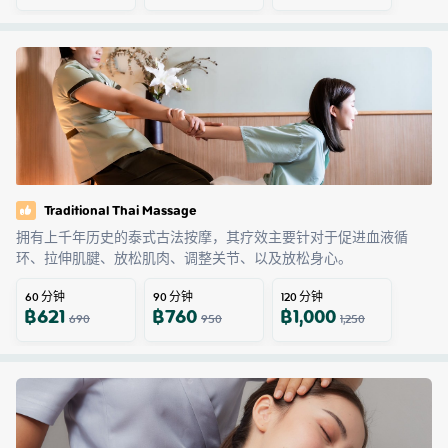
Traditional Thai Massage
拥有上千年历史的泰式古法按摩，其疗效主要针对于促进血液循
环、拉伸肌腱、放松肌肉、调整关节、以及放松身心。
60
分钟
90
分钟
120
分钟
฿
621
฿
760
฿
1,000
690
950
1,250