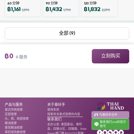
60
分钟
90
分钟
120
分钟
฿
1,161
฿
1,432
฿
1,832
1,290
1,790
2,290
全部 (9)
฿
0
立刻购买
0
服务
产品与服务
关于泰好手
泰式传统按摩
使用条款
足部按摩
探索有关泰式按摩的内容
与泰好手合作
头、颈、肩部按摩
联系我们
联系我们Line的官方
精油按摩
总办公室
:
泰国曼谷，挽叻
账号
香氛精油按摩
县，四隆分区，四隆路，State
草药球热敷按摩
Tower 楼门牌 1055/723 邮编：