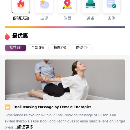
促销活动
点评
位置
设备
条例
最优惠
推荐 (5)
全部 (14)
按摩 (14)
磨砂 (4)
Thai Relaxing Massage by Female Therapist
Experience relaxation with our Thai Relaxing Massage at Ojisan. Our 
skilled therapists use traditional techniques to ease muscle tension, target 
press
 ...
阅读更多