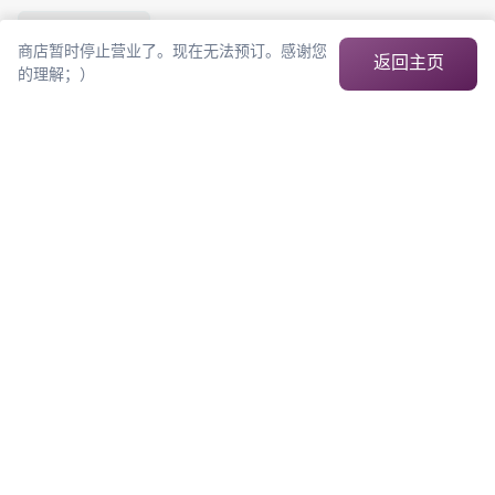
120
分钟
฿
749
商店暂时停止营业了。现在无法预订。感谢您
1,020
返回主页
的理解；）
Thai Relaxing Massage by Male Therapist
Experience relaxation with our Thai Relaxing Massage at Ojisan. Our 
skilled therapists use traditional techniques to ease muscle tension, target 
press
 ...
阅读更多
120
分钟
฿
749
1,020