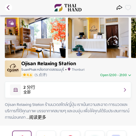
Ojisan Relaxing Station
SuanPhak หลังตลาดสดธนบุรี
•
Thonburi
4.6
(
5
点评
)
Open 12:00 - 21:00
Friday
12:00 - 21:00
2
分行
Saturday
12:00 - 21:00
全部
Sunday
12:00 - 21:00
Monday
12:00 - 21:00
Ojisan Relaxing Station ร้านนวดสไตล์ญี่ปุ่น เราเน้นความสะอาด การนวดและ
Tuesday
12:00 - 21:00
บริการที่ได้คุณภาพ บรรยากาศสบายๆ และอบอุ่น เพื่อให้คุณได้รับประสบการณ์
Wednesday
12:00 - 21:00
การผ่อนคลา
 ...
阅读更多
Thursday
12:00 - 21:00