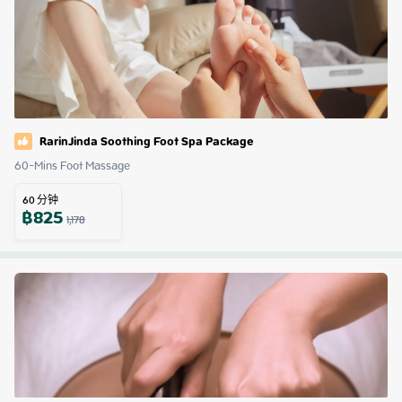
RarinJinda Soothing Foot Spa Package
60-Mins Foot Massage
60
分钟
฿
825
1,178