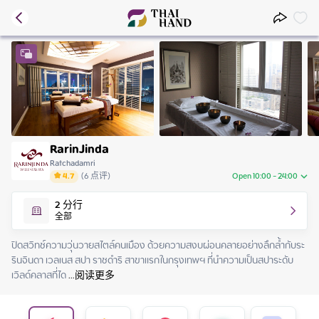
RarinJinda
Ratchadamri
4.7
(
6
点评
)
Open 10:00 - 24:00
Saturday
10:00 - 24:00
2
分行
Sunday
10:00 - 24:00
全部
Monday
10:00 - 24:00
Tuesday
10:00 - 24:00
ปิดสวิทช์ความวุ่นวายสไตล์คนเมือง ด้วยความสงบผ่อนคลายอย่างลึกล้ำกับระ
Wednesday
10:00 - 24:00
รินจินดา เวลเนส สปา ราชดำริ สาขาแรกในกรุงเทพฯ ที่นำความเป็นสปาระดับ
Thursday
10:00 - 24:00
เวิลด์คลาสที่ได
 ...
阅读更多
Friday
10:00 - 24:00