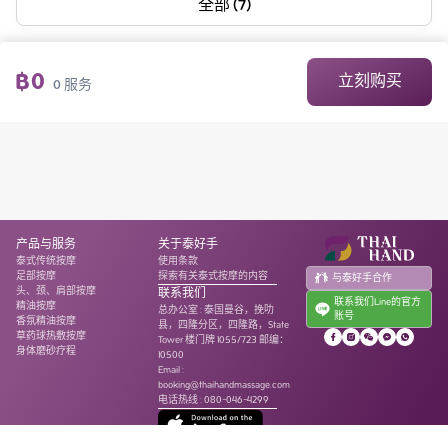
全部 (7)
฿
0
立刻购买
0
服务
产品与服务
关于泰好手
泰式传统按摩
使用条款
足部按摩
探索有关泰式按摩的内容
与泰好手合作
头、颈、肩部按摩
联系我们
联系我们Line的官方
精油按摩
总办公室
:
泰国曼谷，挽叻
账号
香氛精油按摩
县，四隆分区，四隆路，State
草药球热敷按摩
Tower 楼门牌 1055/723 邮编：
身体磨砂疗程
10500
Email :
booking@thaihandmassage.com
电话热线
:
080-046-4299