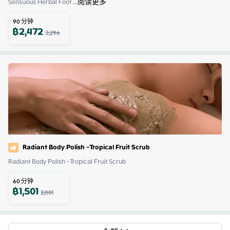
Sensuous Herbal Foot
 ...
阅读更多
90
分钟
฿
2,472
3,296
Radiant Body Polish -Tropical Fruit Scrub
Radiant Body Polish -Tropical Fruit Scrub
60
分钟
฿
1,501
2,001