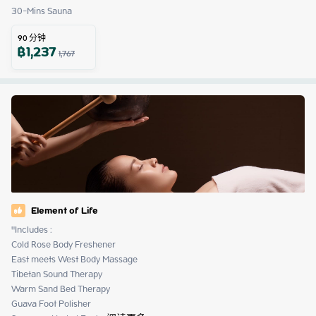
30-Mins Sauna
90
分钟
฿
1,237
1,767
Element of Life
"Includes :

Cold Rose Body Freshener

East meets West Body Massage

Tibetan Sound Therapy

Warm Sand Bed Therapy

Guava Foot Polisher
