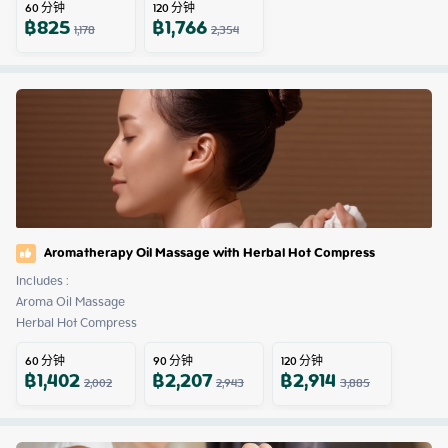
60
分钟
120
分钟
฿
825
฿
1,766
1,178
2,354
Aromatherapy Oil Massage with Herbal Hot Compress
Includes :

Aroma Oil Massage

Herbal Hot Compress
60
分钟
90
分钟
120
分钟
฿
1,402
฿
2,207
฿
2,914
2,002
2,943
3,885