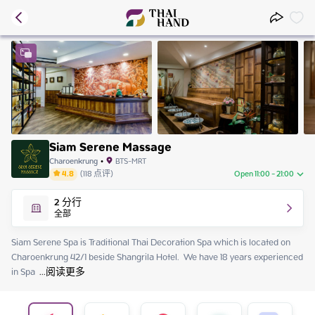
Siam Serene Massage
Charoenkrung
•
BTS-MRT
4.8
(
118
点评
)
Open 11:00 - 21:00
Sunday
11:00 - 21:00
2
分行
Monday
11:00 - 21:00
全部
Tuesday
11:00 - 21:00
Wednesday
11:00 - 21:00
Siam Serene Spa is Traditional Thai Decoration Spa which is located on 
Thursday
11:00 - 21:00
Charoenkrung 42/1 beside Shangrila Hotel.  We have 18 years experienced 
Friday
11:00 - 21:00
in Spa 
 ...
阅读更多
Saturday
11:00 - 21:00