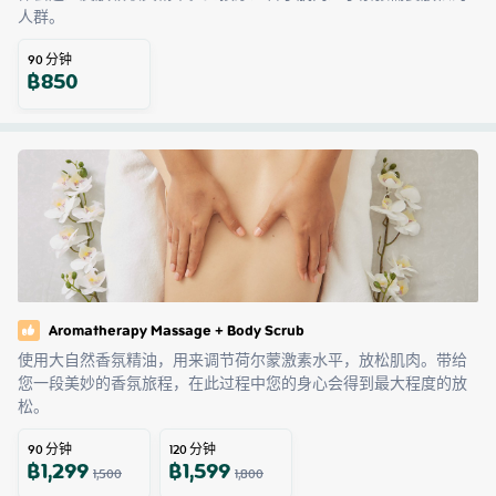
人群。
90
分钟
฿
850
Aromatherapy Massage + Body Scrub
使用大自然香氛精油，用来调节荷尔蒙激素水平，放松肌肉。带给
您一段美妙的香氛旅程，在此过程中您的身心会得到最大程度的放
松。
90
分钟
120
分钟
฿
1,299
฿
1,599
1,500
1,800