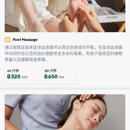
Foot Massage
通过按摩足部来促进血液循环从而达到身体的平衡。在促进血液循
环的同时会让您的血红细胞带走多余的毒素，有助于提高您的睡眠
质量以及缓解周身疼痛。
60
分钟
120
分钟
฿
320
฿
650
350
700