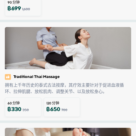
90
分钟
฿
699
1,600
Traditional Thai Massage
拥有上千年历史的泰式古法按摩，其疗效主要针对于促进血液循
环、拉伸肌腱、放松肌肉、调整关节、以及放松身心。
60
分钟
120
分钟
฿
330
฿
650
350
700