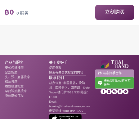
฿
0
立刻购买
0
服务
产品与服务
关于泰好手
泰式传统按摩
使用条款
足部按摩
探索有关泰式按摩的内容
与泰好手合作
头、颈、肩部按摩
联系我们
联系我们Line的官方
精油按摩
总办公室
:
泰国曼谷，挽叻
账号
香氛精油按摩
县，四隆分区，四隆路，State
草药球热敷按摩
Tower 楼门牌 1055/723 邮编：
身体磨砂疗程
10500
Email :
booking@thaihandmassage.com
电话热线
:
080-046-4299