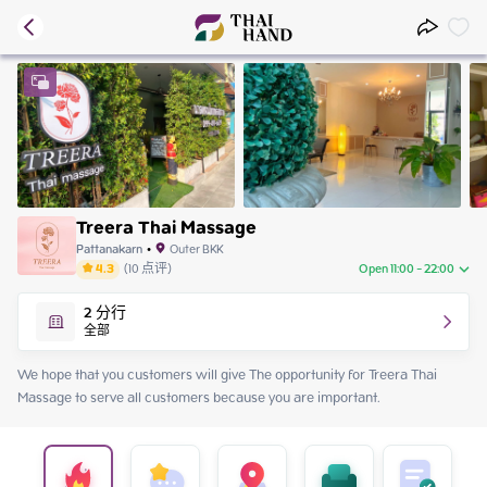
Treera Thai Massage
Pattanakarn
•
Outer BKK
4.3
(
10
点评
)
Open 11:00 - 22:00
Sunday
11:00 - 22:00
2
分行
Monday
11:00 - 22:00
全部
Tuesday
11:00 - 22:00
Wednesday
11:00 - 22:00
We hope that you customers will give The opportunity for Treera Thai 
Thursday
11:00 - 22:00
Massage to serve all customers because you are important.
Friday
11:00 - 22:00
Saturday
11:00 - 22:00