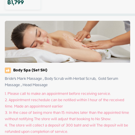
฿
1,799
Body Spa (Set SH)
Bride's Mark Massage , Body Scrub with Herbal Scrub,  Gold Serum 
Massage , Head Massage
1. Please call to make an appointment before receiving service.

2. Appointment reschedule can be notified within 1 hour of the received 
time. Made an appointment earlier

3. In the case of being more than 15 minutes later than the appointed time 
without notifying The store will adjust that booking to No Show.

4. The store will collect a deposit of 300 baht and will The deposit will be 
refunded upon completion of service.
