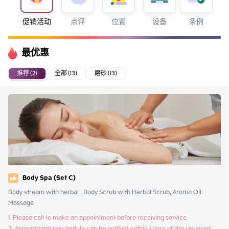
促销活动
点评
位置
设备
条例
最优惠
推荐 (2)
全部 (13)
磨砂 (13)
Body Spa (Set C)
Body stream with herbal , Body Scrub with Herbal Scrub, Aroma Oil 
Massage
1. Please call to make an appointment before receiving service.

2. Appointment reschedule can be notified within 1 hour of the received 