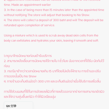
time. Made an appointment earlier

3. In the case of being more than 15 minutes later than the appointed time 
without notifying The store will adjust that booking to No Show.

4. The store will collect a deposit of 300 baht and will The deposit will be 
refunded upon completion of service.

Using a mixture which is used to scrub away dead skin cells from the 
body can exfoliates and hydrates your skin, leaving it smooth and soft.

1.กรุณาโทรนัดหมายก่อนเข้ารับบริการ

2. สามารถแจ้งเลื่อนการนัดหมายได้ภายใน 1 ชั่วโมง นับจากเวลาที่ได้รับ นัดกันไว้
ก่อน

3. กรณีมาช้ากว่าเวลานัดหมายเกิน 15 นาทีโดยไม่แจ้งให้ทราบ ทางร้านจะปรับ
การจองนั้นเป็น No Show

4. ทางร้านจะเก็บเงินมัดจำ 300 บาท และจะคืนเงินมัดจำเมื่อใช้บริการเสร็จสิ้น

การใช้ส่วนผสมที่ใช้ในการขัดเซลล์ผิวที่ตายแล้วออกจากร่างกายสามารถขัดผิว
และให้ความชุ่มชื้นแก่ผิว ทำให้ผิวเนียนนุ่ม
120
分钟