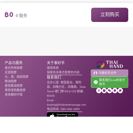
฿
0
立刻购买
0
服务
产品与服务
关于泰好手
泰式传统按摩
使用条款
足部按摩
探索有关泰式按摩的内容
与泰好手合作
头、颈、肩部按摩
联系我们
联系我们Line的官方
精油按摩
总办公室
:
泰国曼谷，挽叻
账号
香氛精油按摩
县，四隆分区，四隆路，State
草药球热敷按摩
Tower 楼门牌 1055/723 邮编：
身体磨砂疗程
10500
Email :
booking@thaihandmassage.com
电话热线
:
080-046-4299