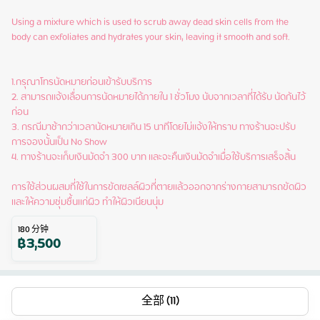
Using a mixture which is used to scrub away dead skin cells from the 
body can exfoliates and hydrates your skin, leaving it smooth and soft.

1.กรุณาโทรนัดหมายก่อนเข้ารับบริการ

2. สามารถแจ้งเลื่อนการนัดหมายได้ภายใน 1 ชั่วโมง นับจากเวลาที่ได้รับ นัดกันไว้
ก่อน

3. กรณีมาช้ากว่าเวลานัดหมายเกิน 15 นาทีโดยไม่แจ้งให้ทราบ ทางร้านจะปรับ
การจองนั้นเป็น No Show

4. ทางร้านจะเก็บเงินมัดจำ 300 บาท และจะคืนเงินมัดจำเมื่อใช้บริการเสร็จสิ้น

การใช้ส่วนผสมที่ใช้ในการขัดเซลล์ผิวที่ตายแล้วออกจากร่างกายสามารถขัดผิว
และให้ความชุ่มชื้นแก่ผิว ทำให้ผิวเนียนนุ่ม
180
分钟
฿
3,500
全部 (11)