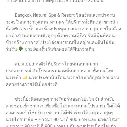
เวลาเปิดทำการ: เปิดทุกวันเวลา 10:00 – 22:00 น.
Bangkok Natural Spa & Resort รีสอร์ทและสปาครบ
วงจรในกลางกรุงเทพมหานคร ให้บริการทั้ง
ฟิตเนส ซาวน่า
ห้องพัก สระน้ำ และห้องประชุม บอกลาความวุ่นวายในเมือง
มาทำสปาแบบส่วนตัวสุดๆ ด้วยความที่รีสอร์ทมีพื้นที่ค่อน
ข้างกว้าง อากาศโปร่งโล่งสบายบนพื้นหญ้าและต้นไม้อัน
ร่มรื่น
ช่วยเติมเต็มวันพักผ่อนให้ฟินกว่าเดิม
สปาแบบส่วนตัวให้บริการโดยหมอนวดมาก
ประสบการณ์ กับโปรแกรมนวดที่หลากหลาย ทั้งนวดไทย
นวดเท้า
นวดประคบหินร้อน นวดอโรมากัญชง ช่วยผ่อน
คลายร่างกายได้เป็นอย่างดี
ช่วงนี้ยังพิเศษสุดๆ ทางรีสอร์ทออกโปรโมชันสำหรับ
สายชอบเข้าซาวน่า เพียงซื้อโปรแกรมนวดโปรแกรมใดก็ได้
สามารถเข้าใช้บริการซาวน่าได้ฟรี เรียกได้ว่าคุ้มค่าสุดๆ
นวดไทยบาล์ม + ซาวน่า 90 นาที 900 บาท และ นวดอโรมา
+ ซาวน่า 90 นาที ก็ 900 บาทเช่นกัน หายปวดเนื้อเมื่อยตัว