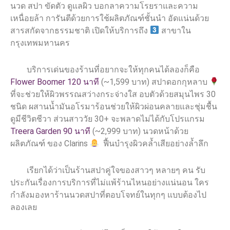
นวด สปา ขัดตัว ดูแลผิว บอกลาความโรยราและความ
เหนื่อยล้า การันตีด้วยการใช้ผลิตภัณฑ์ชั้นนำ อัดแน่นด้วย
สารสกัดจากธรรมชาติ เปิดให้บริการถึง
สาขาใน
กรุงเทพมหานคร
บริการเด่นของร้านที่อยากจะให้ทุกคนได้ลองก็คือ
Flower Boomer 120 นาที
(~1,599 บาท) สปาดอกกุหลาบ
ที่จะช่วยให้ผิวพรรณสว่างกระจ่างใส อบตัวด้วยสมุนไพร 30
ชนิด ผสานน้ำมันอโรมาร้อนช่วยให้ผิวผ่อนคลายและชุ่มชื้น
ดูมีชีวิตชีวา ส่วนสาววัย 30+ จะพลาดไม่ได้กับโปรแกรม
Treera Garden 90 นาที
(~2,999 บาท) นวดหน้าด้วย
ผลิตภัณฑ์ ของ Clarins
ฟื้นบำรุงผิวคล้ำเสียอย่างล้ำลึก
เรียกได้ว่าเป็นร้านสปาคู่ใจของสาวๆ หลายๆ คน รับ
ประกันเรื่องการบริการที่ไม่แพ้ร้านไหนอย่างแน่นอน ใคร
กำลังมองหาร้านนวดสปาที่ตอบโจทย์ในทุกๆ แบบต้องไป
ลองเลย