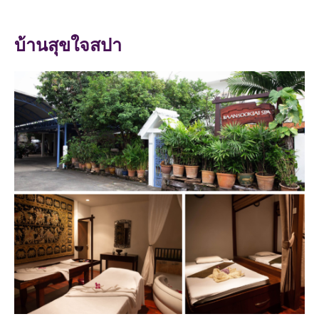
บ้านสุขใจสปา