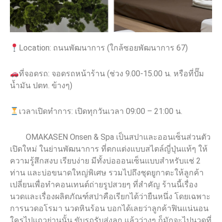
Location: ถนนพัฒนาการ (ใกล้ซอยพัฒนาการ 67)
ที่จอดรถ: จอดรถหน้าร้าน (ช่วง 9.00-15.00 น. หรือที่ปั๊ม
น้ำมัน ปตท. ข้างๆ)
เวลาเปิดทำการ: เปิดทุกวันเวลา 09:00 – 21:00 น.
OMAKASEN Onsen & Spa เป็นสปาและออนเซ็นส่วนตัว
เปิดใหม่ ในย่านพัฒนาการ ที่ตกแต่งแบบสไตล์ญี่ปุ่นแท้ๆ ให้
ความรู้สึกสงบ เรียบง่าย มีทั้งบ่อออนเซ็นแบบสำหรับแช่ 2
ท่าน และบ่อขนาดใหญ่พิเศษ รวมไปถึงชุดยูกาตะให้ลูกค้า
เปลี่ยนเพื่อทำคอนเทนต์ถ่ายรูปสวยๆ ที่สำคัญ ร้านนี้เรื่อง
นวดและเรื่องผลิตภัณฑ์สปาคือเรียกได้ว่ายืนหนึ่ง โดยเฉพาะ
การนวดอโรมา นวดหินร้อน บอกได้เลยว่าลูกค้าฟินแน่นอน
ใครไปแถวย่านนั้น ขับรถรับส่งลูก แล้วว่างๆ ก็มักจะไปนวดที่