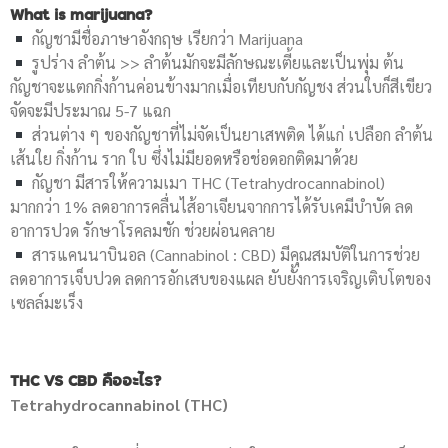
What is marijuana?
กัญชามีชื่อภาษาอังกฤษ เรียกว่า Marijuana
รูปร่าง ลำต้น >> ลำต้นมักจะมีลักษณะเตี้ยและเป็นพุ่ม ต้น
กัญชาจะแตกกิ่งก้านค่อนข้างมากเมื่อเทียบกับกัญชง ส่วนใบก็สีเขียว
จัดจะมีประมาณ 5-7 แฉก
ส่วนต่าง ๆ ของกัญชาที่ไม่จัดเป็นยาเสพติด ได้แก่ เปลือก ลำต้น
เส้นใย กิ่งก้าน ราก ใบ ซึ่งไม่มียอดหรือช่อดอกติดมาด้วย
กัญชา มีสารให้ความเมา THC (Tetrahydrocannabinol)
มากกว่า 1% ลดอาการคลื่นไส้อาเจียนจากการได้รับเคมีบำบัด ลด
อาการปวด รักษาโรคลมชัก ช่วยผ่อนคลาย
สารแคนนาบินอล (Cannabinol : CBD) มีคุณสมบัติในการช่วย
ลดอาการเจ็บปวด ลดการอักเสบของแผล ยับยั้งการเจริญเติบโตของ
เซลล์มะเร็ง
THC VS CBD คืออะไร?
Tetrahydrocannabinol (THC)