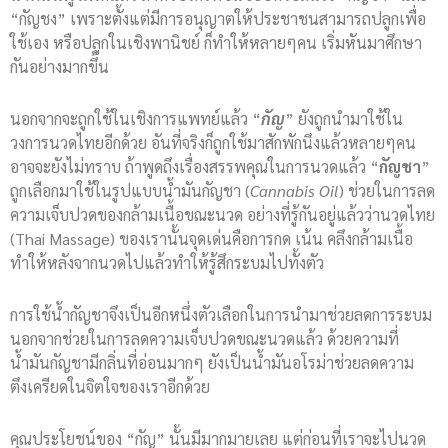
“กัญชง” เพราะตั้งแต่มีการอนุญาตให้ประชาชนสามารถปลูกเพื่อ
ใช้เอง หรือปลูกในเชิงพานิชย์ ก็ทำให้หลายๆคน เริ่มหันมาศึกษา
กันอย่างมากขึ้น
นอกจากจะถูกใช้ในเชิงการแพทย์แล้ว “
กัญ
” ยังถูกนำมาใช้ใน
วงการนวดไทยอีกด้วย อันที่จริงก็ถูกใช้มาสักพักนึงแล้วหลายๆคน
อาจจะยังไม่ทราบ ถ้าพูดถึงเรื่องสรรพคุณในการนวดแล้ว “
กัญชา
”
ถูกเลือกมาใช้ในรูปแบบน้ำมันกัญชา (
Cannabis Oil
) ช่วยในการลด
ความเจ็บปวดของกล้ามเนื้อขณะนวด อย่างที่รู้กันอยู่แล้วว่านวดไทย
(Thai Massage) ของเรานั้นจุดเด่นคือการกด เน้น คลึงกล้ามเนื้อ
ทำให้หลังจากนวดไปแล้วทำให้รู้สึกระบมไปทั้งตัว
การใช้น้ำกัญชาจึงเป็นอีกหนึ่งตัวเลือกในการนำมาช่วยลดการระบม
นอกจากช่วยในการลดความเจ็บปวดขณะนวดแล้ว ด้วยความที่
น้ำมันกัญชามีกลิ่นที่อ่อนมากๆ ยังเป็นน้ำมันอโรม่าช่วยลดความ
ตึงเครียดในจิตใจของเราอีกด้วย
คุณประโยชน์ของ “กัญ” นั้นมีมากมายเลย แต่ก่อนที่เราจะไปนวด