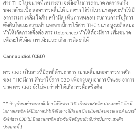
สาร THC ในขนาดที่เหมาะสม จะมีผลในการลดปวด ลดการเกร็ง
ของ กล้ามเนื้อ ลดอาการคลื่นไส้ แต่หาก ได้รับในขนาดสูงจะทำให้มี
อาการเมา เคลิ้ม ใจสั่น หน้ามืด เห็นภาพหลอน รบกวนการรับรู้การ
ตัดสินใจและความจำ นอกจากนี้การใช้สาร THC ขนาด สูงสม่ำเสมอ
ทำให้เกิดภาวะดื้อต่อ สาร (tolerance) ทำให้ต้องมีการ เพิ่มขนาด
เพื่อจะให้ได้ผลเท่าเดิมและ เกิดการติดยาได้
Cannabidiol (CBD)
สาร CBD เป็นสารที่มีฤทธิ์ต้านอาการ เมาเคลิ้มและอาการทางจิต
ของ THC มีการ ศึกษาใช้สาร CBD เพื่อควบคุมอาการชักและ อาการ
ปวด สาร CBD ยังไม่พบว่าทำให้เกิด การดื้อหรือติด
**
ปัจจุบันองค์การอนามัยโลก ได้จัดสาร THC เป็นสารเสพติด ประเภทที่ 1 คือ มี
โอกาสเสพติด ได้มีโอกาสนำไปใช้ในทางที่ผิด แต่ มีประโยชน์ทางการแพทย์ ขณะที่
จัดให้สาร CBD ไม่เป็นสารเสพติด สำหรับพืชกัญชายังนับว่าเป็นสาร เสพติด
ประเภทที่ 1