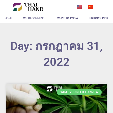
Skip
to
HOME
WE RECOMMEND
WHAT TO KNOW
EDITOR'S PICK
content
Day: กรกฎาคม 31,
2022
WHAT YOU NEED TO KNOW