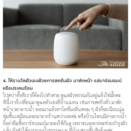
4. ให้รางวัลตัวเองด้วยการสครับผิว มาส์กหน้า แช่บาร์ธบอมบ์
หรือประคบร้อน
ไปสปาทั้งทีเราก็ต้องไปทำสวย ดูแลผิวพรรณกันอยู่แล้วใช่มั้ยคะ
ทีนี้เราก็เปลี่ยนมาดูแลตัวเองที่บ้านแทน เช่นการสครับตัว มาส์ก
หน้าเวลาอาบน้ำ ออกมาแล้วทาโลชั่นกลิ่นหอม ๆ ผิวก็จะเนียนนุ่ม
ชุ่มชื้นเหมือนออกมาจากร้านสปาเลยค่ะ หรือบ้านไหนมีอ่างอาบน้ำ
ก็อย่าลืมซื้อบาร์ธบอมบ์มาลองใช้กันดู เพราะนอกจากจะช่วยบำรุงผิว
แล้ว ยังทำให้การอาบน้ำธรรมดา ๆ ที่บ้านสนุกขึ้นอีกด้วยค่ะ