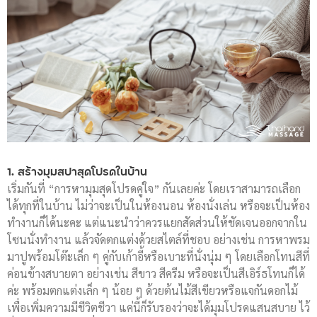
1. สร้างมุมสปาสุดโปรดในบ้าน
เริ่มกันที่ “การหามุมสุดโปรดคู่ใจ” กันเลยค่ะ โดยเราสามารถเลือก
ได้ทุกที่ในบ้าน ไม่ว่าจะเป็นในห้องนอน ห้องนั่งเล่น หรือจะเป็นห้อง
ทำงานก็ได้นะคะ แต่แนะนำว่าควรแยกสัดส่วนให้ชัดเจนออกจากใน
โซนนั่งทำงาน แล้วจัดตกแต่งด้วยสไตล์ที่ชอบ อย่างเช่น การหาพรม
มาปูพร้อมโต๊ะเล็ก ๆ คู่กับเก้าอี้หรือเบาะที่นั่งนุ่ม ๆ โดยเลือกโทนสีที่
ค่อนข้างสบายตา อย่างเช่น สีขาว สีครีม หรือจะเป็นสีเอิร์ธโทนก็ได้
ค่ะ พร้อมตกแต่งเล็ก ๆ น้อย ๆ ด้วยต้นไม้สีเขียวหรือแจกันดอกไม้
เพื่อเพิ่มความมีชีวิตชีวา แค่นี้ก็รับรองว่าจะได้มุมโปรดแสนสบาย ไว้