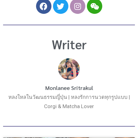
F
T
I
W
a
w
n
e
c
i
s
i
e
t
t
x
b
t
a
i
Writer
o
e
g
n
o
r
r
k
a
m
Monlanee Sritrakul
หลงใหลในวัฒนธรรมญี่ปุ่น | หลงรักการนวดทุกรูปแบบ |
Corgi & Matcha Lover