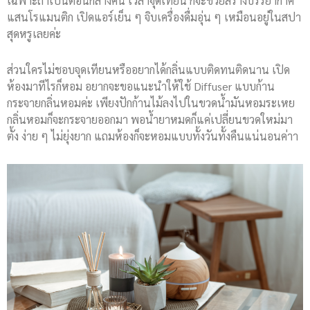
เฉพาะถ้าเป็นตอนกลางคืน เวลาจุดเทียน ก็จะช่วยสร้างบรรยากาศ
แสนโรแมนติก เปิดแอร์เย็น ๆ จิบเครื่องดื่มอุ่น ๆ เหมือนอยู่ในสปา
สุดหรูเลยค่ะ
ส่วนใครไม่ชอบจุดเทียนหรืออยากได้กลิ่นแบบติดทนติดนาน เปิด
ห้องมาทีไรก็หอม อยากจะขอแนะนำให้ใช้ Diffuser แบบก้าน
กระจายกลิ่นหอมค่ะ เพียงปักก้านไม้ลงไปในขวดน้ำมันหอมระเหย
กลิ่นหอมก็จะกระจายออกมา พอน้ำยาหมดก็แค่เปลี่ยนขวดใหม่มา
ตั้ง ง่าย ๆ ไม่ยุ่งยาก แถมห้องก็จะหอมแบบทั้งวันทั้งคืนแน่นอนค่าา