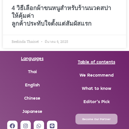
4 วิธีเลือกผ้าขนหนูสำหรับร้านนวดสปา
ให้คุ้มค่า
ลูกค้าประทับใจตั้งแต่สัมผัสแรก
Beelinda Thaiset
มีนาคม 6, 2025
Languages
Table of contents
Thai
We Recommend
English
What to know
Chinese
Editor's Pick
Japanese
Become Our Partner
F
I
W
L
a
n
h
i