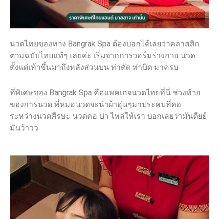
นวดไทยของทาง Bangrak Spa ต้องบอกได้เลยว่าคลาสสิก
ตามฉบับไทยแท้ๆ เลยค่ะ เริ่มจากการวอร์มร่างกาย นวด
ตั้งแต่เท้าขึ้นมาถึงหลังส่วนบน ท่าดัด ท่าบิด มาครบ
ที่พิเศษของ Bangrak Spa คือแพคเกจนวดไทยที่นี่ ช่วงท้าย
ของการนวด พี่หมอนวดจะนำผ้าอุ่นๆมาประคบที่คอ
ระหว่างนวดศีรษะ นวดคอ บ่า ไหล่ให้เรา บอกเลยว่ามันดียย์
มันว้าวว