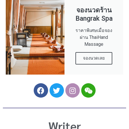
จองนวดร้าน
Bangrak Spa
ราคาพิเศษเมื่อจอง
ผ่าน ThaiHand
Massage
จองนวดเลย
F
T
I
W
a
w
n
e
c
i
s
i
e
t
t
x
b
t
a
i
Writer
o
e
g
n