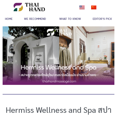
Skip
to
HOME
WE RECOMMEND
WHAT TO KNOW
EDITOR'S PICK
content
Hermiss Wellness and Spa สปา