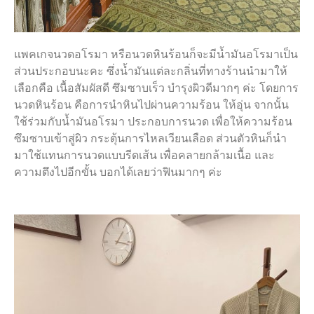
แพคเกจนวดอโรมา หรือนวดหินร้อนก็จะมีน้ำมันอโรมาเป็น
ส่วนประกอบนะคะ ซึ่งน้ำมันแต่ละกลิ่นที่ทางร้านนำมาให้
เลือกคือ เนื้อสัมผัสดี ซึมซาบเร็ว บำรุงผิวดีมากๆ ค่ะ โดยการ
นวดหินร้อน คือการนำหินไปผ่านความร้อน ให้อุ่น จากนั้น
ใช้ร่วมกับน้ำมันอโรมา ประกอบการนวด เพื่อให้ความร้อน
ซึมซาบเข้าสู่ผิว กระตุ้นการไหลเวียนเลือด ส่วนตัวหินก็นำ
มาใช้แทนการนวดแบบรีดเส้น เพื่อคลายกล้ามเนื้อ และ
ความตึงไปอีกขั้น บอกได้เลยว่าฟินมากๆ ค่ะ