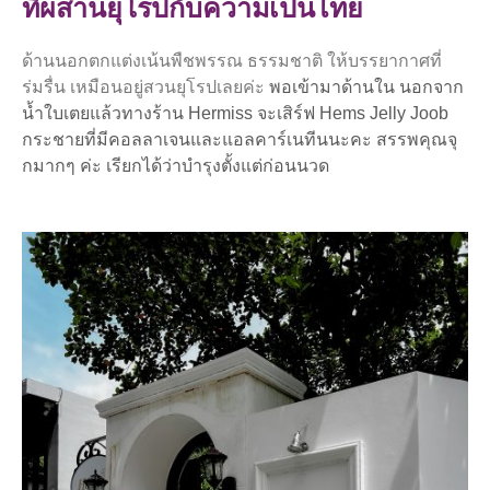
ที่ผสานยุโรปกับความเป็นไทย
ด้านนอกตกแต่งเน้นพืชพรรณ ธรรมชาติ ให้บรรยากาศที่
ร่มรื่น เหมือนอยู่สวนยุโรปเลยค่ะ
พอเข้ามาด้านใน นอกจาก
น้ำใบเตยแล้วทางร้าน Hermiss จะเสิร์ฟ Hems Jelly Joob
กระชายที่มีคอลลาเจนและแอลคาร์เนทีนนะคะ สรรพคุณจุ
กมากๆ ค่ะ เรียกได้ว่าบำรุงตั้งแต่ก่อนนวด