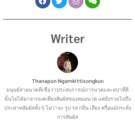
a
w
n
e
c
i
s
i
e
t
t
x
b
t
a
i
Writer
o
e
g
n
o
r
r
k
a
m
Thanapon Ngamkittisongkun
มนุษย์สายนวดที่เชื่อว่าประสบการณ์การนวดและสปาที่ดี
นั้นไม่ได้มาจากแค่เพียงสัมผัสของหมอนวด แต่ยังรวมไปถึง
ประสาทสัมผัสทั้ง 5 ไม่ว่าจะ รูป รส กลิ่น เสียง หรือแม้กระทั่ง
การสัมผัส