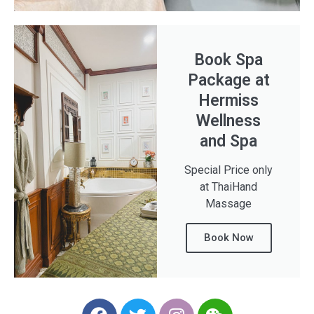
Book Spa
Package at
Hermiss
Wellness
and Spa
Special Price only
at ThaiHand
Massage
Book Now
F
T
I
W