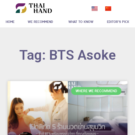
Skip
to
HOME
WE RECOMMEND
WHAT TO KNOW
EDITOR'S PICK
content
Tag: BTS Asoke
WHERE WE RECOMMEND