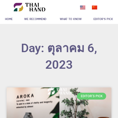
Skip
to
HOME
WE RECOMMEND
WHAT TO KNOW
EDITOR'S PICK
content
Day: ตุลาคม 6,
2023
EDITOR'S PICK