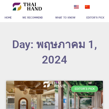
Skip
to
HOME
WE RECOMMEND
WHAT TO KNOW
EDITOR'S PICK
content
Day: พฤษภาคม 1,
2024
EDITOR'S PICK