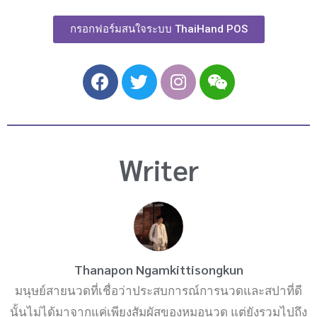
กรอกฟอร์มสนใจระบบ ThaiHand POS
F
T
I
W
a
w
n
e
c
i
s
i
e
t
t
x
b
t
a
i
Writer
o
e
g
n
o
r
r
k
a
m
Thanapon Ngamkittisongkun
มนุษย์สายนวดที่เชื่อว่าประสบการณ์การนวดและสปาที่ดี
นั้นไม่ได้มาจากแค่เพียงสัมผัสของหมอนวด แต่ยังรวมไปถึง