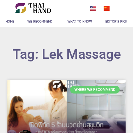
Skip
to
HOME
WE RECOMMEND
WHAT TO KNOW
EDITOR'S PICK
content
Tag: Lek Massage
WHERE WE RECOMMEND