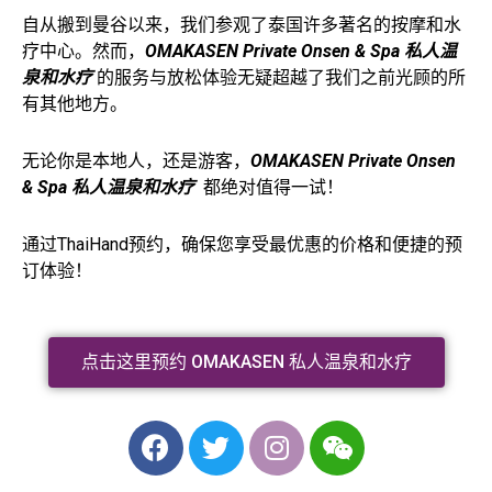
自从搬到曼谷以来，我们参观了泰国许多著名的按摩和水
疗中心。然而，
OMAKASEN Private Onsen & Spa 私人温
泉和水疗
的服务与放松体验无疑超越了我们之前光顾的所
有其他地方。
无论你是本地人，还是游客，
OMAKASEN Private Onsen
& Spa 私人温泉和水疗
都绝对值得一试！
通过ThaiHand预约，确保您享受最优惠的价格和便捷的预
订体验！
点击这里预约 OMAKASEN 私人温泉和水疗
F
T
I
W
a
w
n
e
c
i
s
i