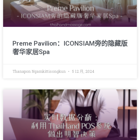
Preme Pavilion：ICONSIAM旁的隐藏版
奢华家居Spa
Thanapon Ngamkittisongkun
5 12 月, 2024