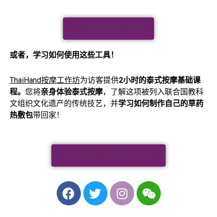
点击这里预约按摩
或者，学习如何使用这些工具！
ThaiHand按摩工作坊
为访客提供
2小时的泰式按摩基础课
程。
您将
亲身体验泰式按摩
，了解这项被列入联合国教科
文组织文化遗产的传统技艺，并
学习如何制作自己的草药
热敷包
带回家！
点击这里预约按摩工作坊
F
T
I
W
a
w
n
e
c
i
s
i