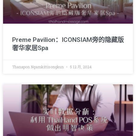
Preme Pavilion：ICONSIAM旁的隐藏版
奢华家居Spa
Thanapon Ngamkittisongkun
5 12 月, 2024