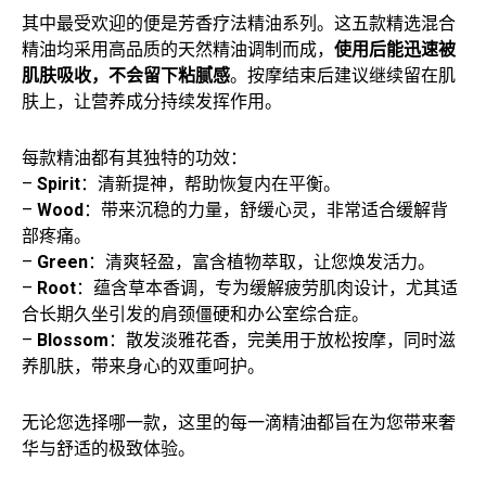
其中最受欢迎的便是芳香疗法精油系列。这五款精选混合
精油均采用高品质的天然精油调制而成，
使用后能迅速被
肌肤吸收，不会留下粘腻感
。按摩结束后建议继续留在肌
肤上，让营养成分持续发挥作用。
每款精油都有其独特的功效：
–
Spirit
：清新提神，帮助恢复内在平衡。
–
Wood
：带来沉稳的力量，舒缓心灵，非常适合缓解背
部疼痛。
–
Green
：清爽轻盈，富含植物萃取，让您焕发活力。
–
Root
：蕴含草本香调，专为缓解疲劳肌肉设计，尤其适
合长期久坐引发的肩颈僵硬和办公室综合症。
–
Blossom
：散发淡雅花香，完美用于放松按摩，同时滋
养肌肤，带来身心的双重呵护。
无论您选择哪一款，这里的每一滴精油都旨在为您带来奢
华与舒适的极致体验。