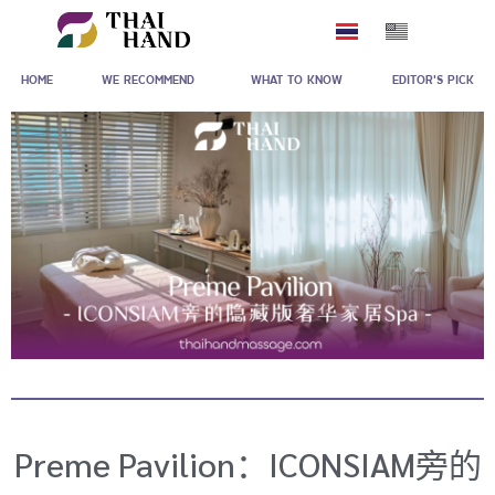
跳
至
HOME
WE RECOMMEND
WHAT TO KNOW
EDITOR'S PICK
内
容
Preme Pavilion：ICONSIAM旁的