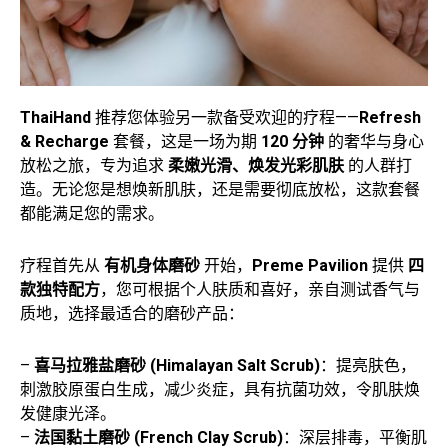
ThaiHand
推荐您体验另一款备受欢迎的疗程——
Refresh
& Recharge
套餐，这是一场为期
120 分钟
的奢华与身心
放松之旅，专为追求
柔嫩光滑、焕发光彩肌肤
的人群打
造。无论您是想焕新肌肤，还是需要彻底放松，这款套餐
都能满足您的需求。
疗程首先从
有机身体磨砂
开始，
Preme Pavilion
提供
四
款独特配方
，您可根据个人肤质和喜好，亲自测试香气与
质地，选择最适合的磨砂产品：
–
喜马拉雅盐磨砂 (Himalayan Salt Scrub)
：提亮肤色，
刺激胶原蛋白生成，减少炎症，具有抗菌功效，令肌肤焕
发健康光泽。
–
法国黏土磨砂 (French Clay Scrub)
：深层排毒，平衡肌