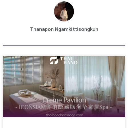
m
Thanapon Ngamkittisongkun