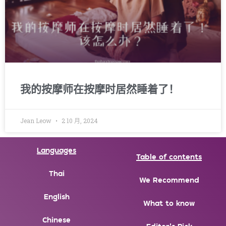
我的按摩师在按摩时居然睡着了！
Jean Leow
2 10 月, 2024
Languages
Table of contents
Thai
We Recommend
English
What to know
Chinese
Editor's Pick