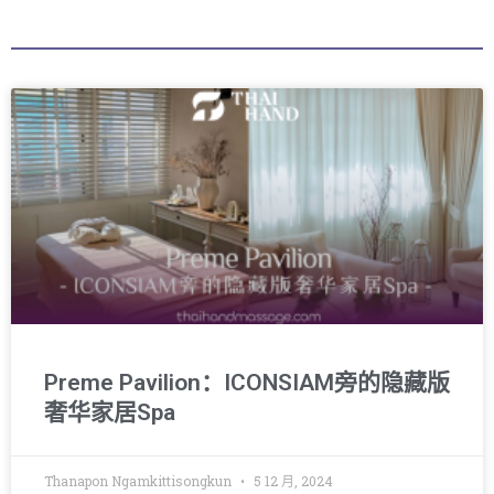
Preme Pavilion：ICONSIAM旁的隐藏版
奢华家居Spa
Thanapon Ngamkittisongkun
5 12 月, 2024