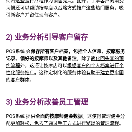
何将这些流行疗程作为销售亮点
。此外，了解客户的消费
习惯还可以
帮助按摩店以战略方式推广这些热门服务
，吸
引新客户并留住现有客户。
2) 业务分析引导客户留存
POS系统 会
保存所有客户档案，包括个人信息、按摩服务
记录、偏好的按摩师以及其他备注
。除了
简化回头客的预
约流程
外，这还让按摩店可以
根据客户的个人档案进行个
性化服务推广
。这种定制化的服务体验
有助于建立更牢固
的客户群体
。
3) 业务分析改善员工管理
POS系统 提供
全面的按摩师佣金数据
。这使得管理佣金分
配
更加轻松，免去了通过手工方式进行繁琐的管理流程
。