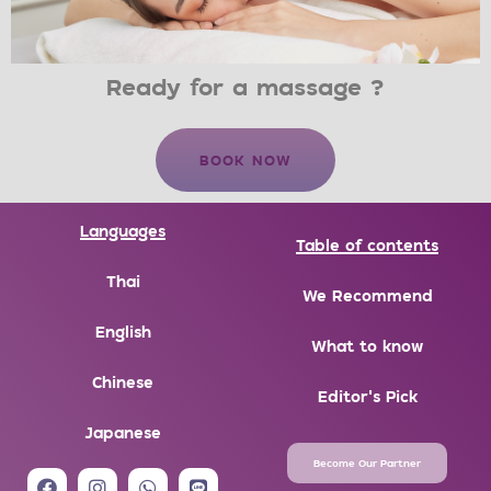
Ready for a massage ?
BOOK NOW
Languages
Table of contents
Thai
We Recommend
English
What to know
Chinese
Editor's Pick
Japanese
Become Our Partner
F
I
W
L